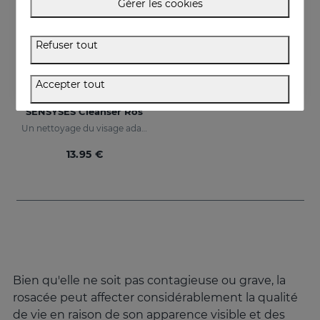
Gérer les cookies
Refuser tout
Accepter tout
Acheter
SENSYSES Cleanser Ros
Un nettoyage du visage adapté à votre peau
13.95 €
Bien qu'elle ne soit pas contagieuse ou grave, la
rosacée peut affecter considérablement la qualité
de vie en raison de son apparence visible et des