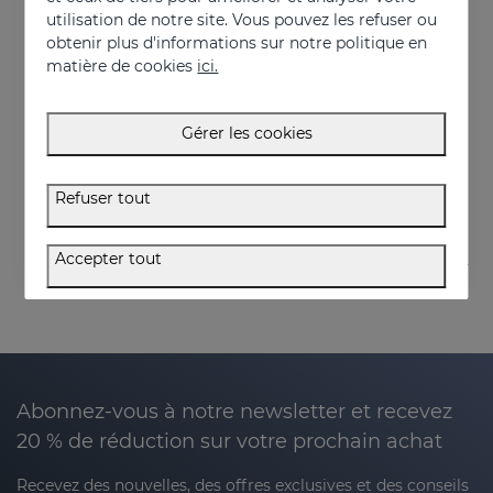
utilisation de notre site. Vous pouvez les refuser ou
obtenir plus d'informations sur notre politique en
matière de cookies
ici.
Acheter
Acheter
SERENITY Masque De Nuit
SERENITY Mist Visage & Oreiller
Gérer les cookies
Masque de nuit de texture légère
FACE & PILLOW MIST pour visage et oreiller
34.95 €
32.95 €
Refuser tout
Accepter tout
Abonnez-vous à notre newsletter et recevez
20 % de réduction sur votre prochain achat
Recevez des nouvelles, des offres exclusives et des conseils