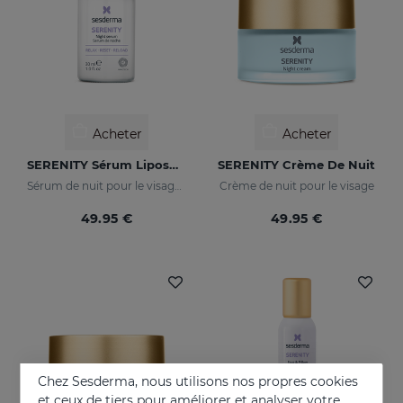
Acheter
Acheter
SERENITY Sérum Liposomal
SERENITY Crème De Nuit
Sérum de nuit pour le visage avec effet relaxant
Crème de nuit pour le visage
49.95 €
49.95 €
Chez Sesderma, nous utilisons nos propres cookies
et ceux de tiers pour améliorer et analyser votre