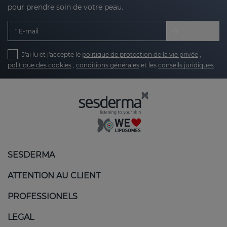
pour prendre soin de votre peau.
E-mail
J'ai lu et j'accepte le
politique de protection de la vie privée
,
politique des cookies
,
conditions générales
et les
conseils juridiques
SESDERMA
ATTENTION AU CLIENT
PROFESSIONELS
LEGAL