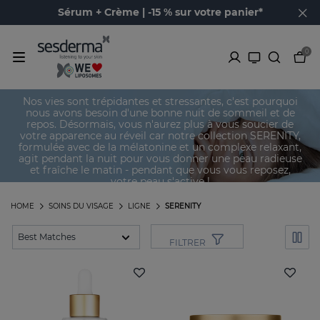
Sérum + Crème | -15 % sur votre panier*
0
Serenity
Nos vies sont trépidantes et stressantes, c'est pourquoi
nous avons besoin d'une bonne nuit de sommeil et de
repos. Désormais, vous n'aurez plus à vous soucier de
votre apparence au réveil car notre collection SERENITY,
formulée avec de la mélatonine et un complexe relaxant,
agit pendant la nuit pour vous donner une peau radieuse
et fraîche le matin - pendant que vous vous reposez,
votre peau s'active !
HOME
SOINS DU VISAGE
LIGNE
SERENITY
FILTRER