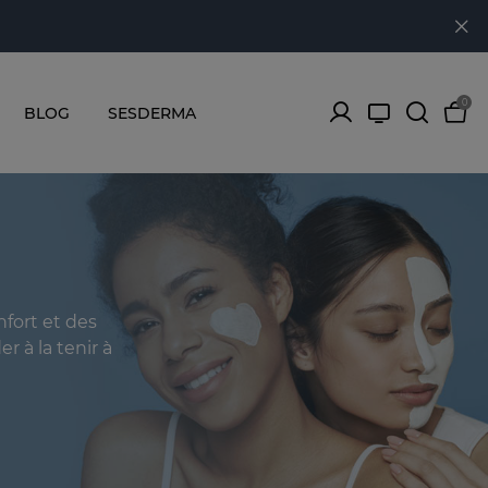
0
BLOG
SESDERMA
nfort et des
r à la tenir à