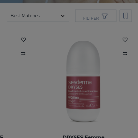
FILTRER
E
DRYSES Femme