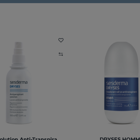
DRYSES Solution Anti-Transpirante
DRYSES HOMM