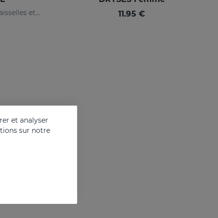
Atténue la transpiration des aisselles et supprime naturellement les odeurs corporelles.
11.95 €
er et analyser
ations sur notre