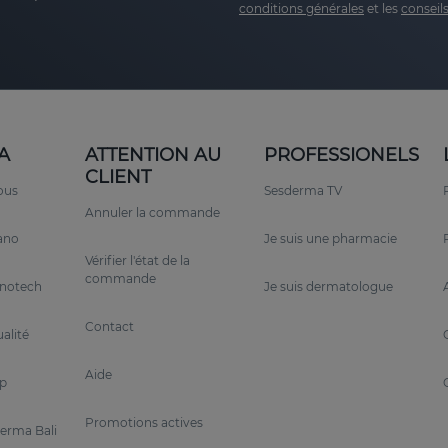
conditions générales
et les
conseils
A
ATTENTION AU
PROFESSIONELS
CLIENT
ous
Sesderma TV
Annuler la commande
rano
Je suis une pharmacie
Vérifier l'état de la
commande
anotech
Je suis dermatologue
Contact
alité
Aide
p
Promotions actives
erma Bali