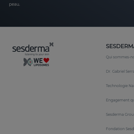
peau.
SESDERM
Qui sommes-n
Dr. Gabriel Ser
Technologie N
Engagement qu
Sesderma Grou
Fondation Sesd