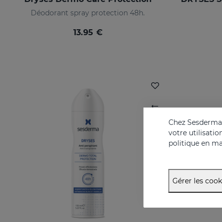
Déodorant spray protection 48h.
13.95 €
Chez Sesderma, 
votre utilisati
politique en ma
Gérer les cook