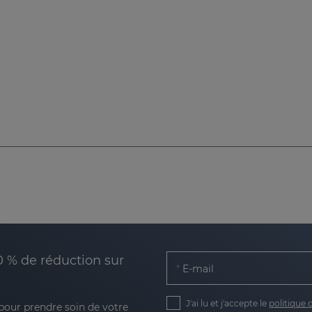
0 % de réduction sur
E-mail
J'ai lu et j'accepte le
politique 
 pour prendre soin de votre