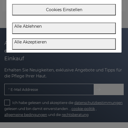
AKTIVE ANGEBOTE
Cookies Einstellen
Alle Ablehnen
Alle Akzeptieren
Abonnieren Sie unseren Newsletter und
erhalten Sie 20% Rabatt auf Ihren nächsten
Einkauf
Erhalten Sie Neuigkeiten, exklusive Angebote und Tipps für
die Pflege Ihrer Haut.
E-Mail Addresse
Ich habe gelesen und akzeptiere die
datenschutzbestimmungen
gelesen und bin damit einverstanden. ,
cookie-politik
,
allgemeine bedingungen
und die
rechtsberatung