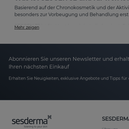
Basierend auf der Chronokosmetik und der Aktivie
besonders zur Vorbeugung und Behandlung erste
SESGEN 32
ist für Haut konzipiert, die beginnt,
Mehr zeigen
Erste Falten und Mimiklinien.
Mangelnde Ausstrahlung oder ein müdes Er
Abonnieren Sie unseren Newsletter und erhalt
Ihren nächsten Einkauf
Verlust von Festigkeit und Elastizität.
Erhalten Sie Neuigkeiten, exklusive Angebote und Tipps für d
Dehydrierung und Spannungsgefühl.
Die Linie ist für alle Hauttypen geeignet und ide
Umwelteinwirkung ausgesetzt ist. Ihr Ansatz best
verlangsamen.
SESDERM
Der Schlüssel von SESGEN 32: Chr