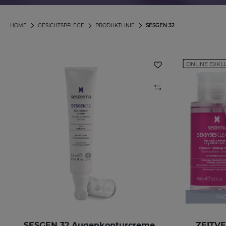
HOME
GESICHTSPFLEGE
PRODUKTLINIE
SESGEN 32
ONLINE EXKL
SESGEN 32 Augenkonturcreme
ZEITV