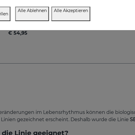
Alle Ablehnen
Alle Akzeptieren
SGEN 32 Cremegel
llen
Umfassendes Anti-Aging-Gelcreme mit fortschrittlichen Eigenschaften
€ 54,95
 Veränderungen im Lebensrhythmus können die biologis
n Linien gezeichnet erscheint. Deshalb wurde die Linie
S
 die Linie geeignet?