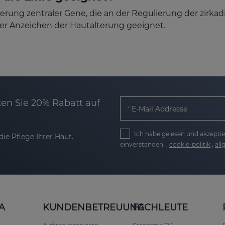
rung zentraler Gene, die an der Regulierung der zirkad
r Anzeichen der Hautalterung geeignet.
 Folgendes wahrzunehmen:
scheinungsbild.
en Sie 20% Rabatt auf
E-Mail Addresse
Ich habe gelesen und akzeptie
ie Pflege Ihrer Haut.
einverstanden. ,
cookie-politik
,
al
al im Alter von etwa 20 bis 40 Jahren oder für Haut, di
eht darin, die zelluläre Hautalterung intelligent und s
A
KUNDENBETREUUNG
FACHLEUTE
onokosmetik und Zellaktivierung