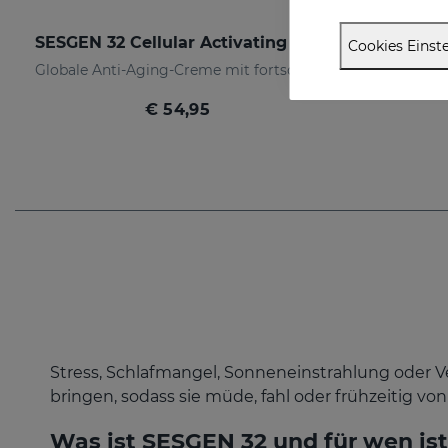
SESGEN 32 Cellular Activating Cream
SE
Cookies Einste
Globale Anti-Aging-Creme mit fortschrittlichen Eigenschaften
€ 54,95
Stress, Schlafmangel, Sonneneinstrahlung oder
bringen, sodass sie müde, fahl oder frühzeitig vo
Was ist SESGEN 32 und für wen ist