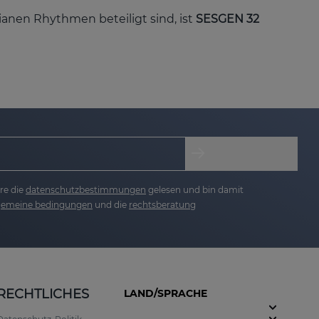
ianen Rhythmen beteiligt sind, ist
SESGEN 32
re die
datenschutzbestimmungen
gelesen und bin damit
lgemeine bedingungen
und die
rechtsberatung
e Stress, unregelmäßigen Rhythmen oder intensiver
chrittweise vorzubeugen, zu schützen und zu
RECHTLICHES
LAND/SPRACHE