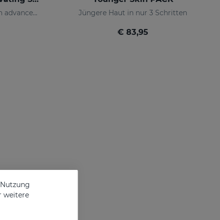
Global anti-aging serum with advanced active ingredients
Jüngere Haut in nur 3 Schritten
€ 83,95
e Nutzung
r weitere