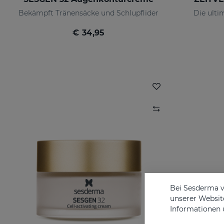
Bekämpft Tränensäcke und Schlupflider
Die ulti
€ 34,95
Bei Sesderma v
unserer Website
Informationen 