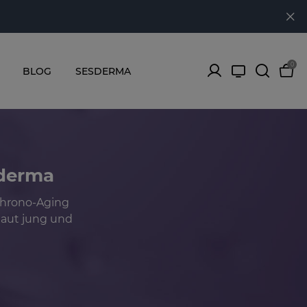
0
BLOG
SESDERMA
sderma
Chrono-Aging
Haut jung und