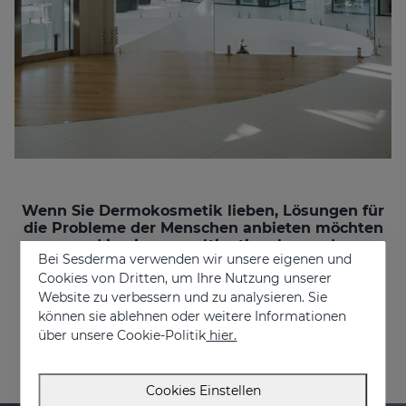
Wenn Sie Dermokosmetik lieben, Lösungen für
die Probleme der Menschen anbieten möchten
und in einem multinationalen und
Bei Sesderma verwenden wir unsere eigenen und
multikulturellen Umfeld arbeiten wollen, dann
Cookies von Dritten, um Ihre Nutzung unserer
schließen Sie sich uns an!
Website zu verbessern und zu analysieren. Sie
recruitment@sesderma.com
können sie ablehnen oder weitere Informationen
über unsere Cookie-Politik
hier.
Cookies Einstellen