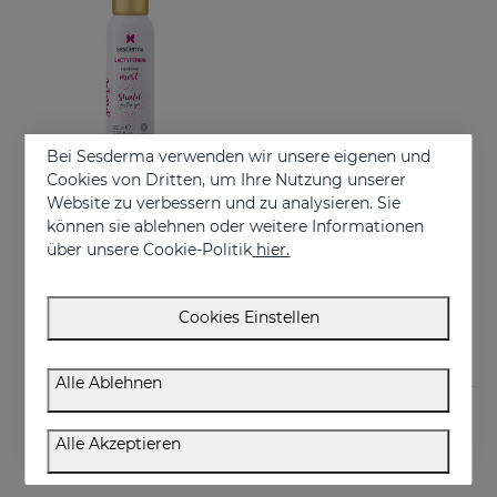
Bei Sesderma verwenden wir unsere eigenen und
Cookies von Dritten, um Ihre Nutzung unserer
Website zu verbessern und zu analysieren. Sie
In den Warenkorb
können sie ablehnen oder weitere Informationen
über unsere Cookie-Politik
hier.
LACTYFERRIN Liposomal Mist 100ml
Mist that moisturizes the skin and keeps it in perfect condition
€ 41,95
Cookies Einstellen
Alle Ablehnen
Alle Akzeptieren