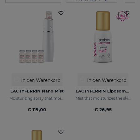
In den Warenkorb
In den Warenkorb
LACTYFERRIN Nano Mist
LACTYFERRIN Liposomal Mist 30ml
Moisturizing spray that moisturizes in depth, keeping the skin in perfect condition (natural barrier)
Mist that moisturizes the skin and keeps it in perfect condition.
€ 119,00
€ 26,95