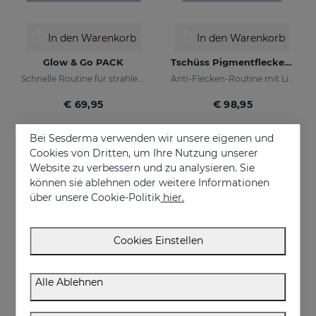
In den Warenkorb
In den Warenkorb
Glow & Go PACK
Tschüss Pigmentflecken PACK
Schnelle Routine für strahlende und geschützte Haut
Anti-Flecken-Routine mit Lichtschutz
€ 69,95
€ 98,95
Bei Sesderma verwenden wir unsere eigenen und
Cookies von Dritten, um Ihre Nutzung unserer
NEU
ONLINE EXKLUSIV
Website zu verbessern und zu analysieren. Sie
können sie ablehnen oder weitere Informationen
über unsere Cookie-Politik
hier.
Cookies Einstellen
Alle Ablehnen
In den Warenkorb
In den Warenkorb