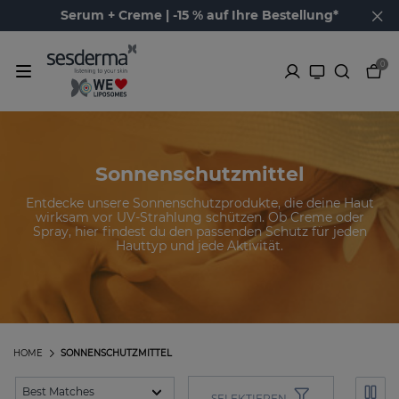
Serum + Creme | -15 % auf Ihre Bestellung*
0
Sonnenschutzmittel
Entdecke unsere Sonnenschutzprodukte, die deine Haut
wirksam vor UV-Strahlung schützen. Ob Creme oder
Spray, hier findest du den passenden Schutz für jeden
Hauttyp und jede Aktivität.
HOME
SONNENSCHUTZMITTEL
SELEKTIEREN