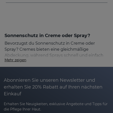
Sonnenschutz in Creme oder Spray?
Bevorzugst du Sonnenschutz in Creme oder
Spray? Cremes bieten eine gleichmäßige
Abdeckung, während Sprays schnell und einfach
Mehr zeigen
aufzutragen sind.
Effektiver Schutz für die Haut
Abonnieren Sie unseren Newsletter und
Zu viel Sonne kann die Haut schädigen und das
Risiko von Hautkrebs und vorzeitiger Hautalterung
erhalten Sie 20% Rabatt auf Ihren nächsten
erhöhen. Mit einem wirksamen Sonnenschutz
Einkauf
bewahrst du deine Haut und kombinierst
Erhalten Sie Neuigkeiten, exklusive Angebote und Tipps für
optimalen Schutz mit einer umfassenden Pflege.
die Pflege Ihrer Haut.