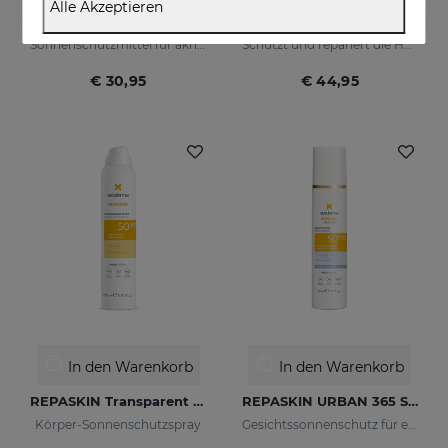
Alle Akzeptieren
REPASKIN URBAN 365 Oily Skin LSF50
REPASKIN Spezielles PACK
Sonnenschutzmittel für akneanfällige Haut
Schützt und repariert die Haut vor Sonnenschäden
€ 30,95
€ 44,95
In den Warenkorb
In den Warenkorb
REPASKIN Transparent Spray LSF50
REPASKIN URBAN 365 Sensitive LSF50+
Körper-Sonnenschutzspray
Gesichtssonnenschutz für empfindliche Haut