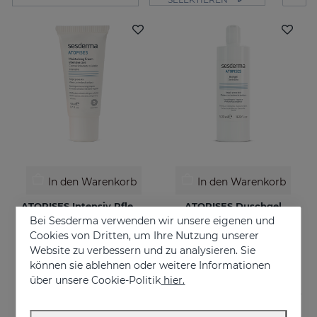
In den Warenkorb
In den Warenkorb
ATOPISES Intensiv Pflegende Feuchtigkeitscreme
ATOPISES Duschgel
Bei Sesderma verwenden wir unsere eigenen und
Für zu Atopie neigende Haut
Für zu Atopie neigende Haut
Cookies von Dritten, um Ihre Nutzung unserer
€ 26,95
€ 12,95
Website zu verbessern und zu analysieren. Sie
können sie ablehnen oder weitere Informationen
über unsere Cookie-Politik
hier.