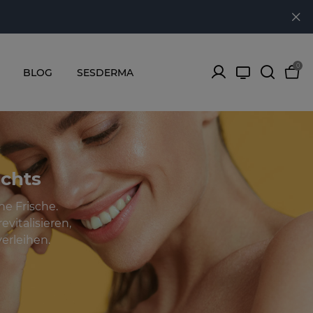
0
BLOG
SESDERMA
ichts
he Frische.
vitalisieren,
erleihen.