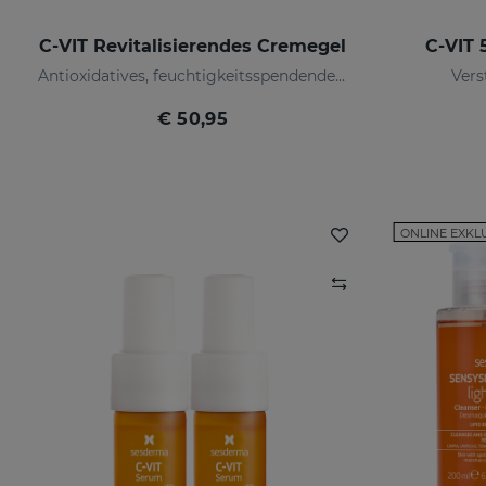
C-VIT Revitalisierendes Cremegel
C-VIT 
Antioxidatives, feuchtigkeitsspendendes, faltenhemmendes und aufhellendes Cremegel
Vers
€ 50,95
ONLINE EXKL