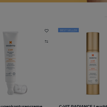
BEST SELLER
 Augenkonturencreme