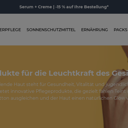
Serum + Creme | -15 % auf Ihre Bestellung*
ERPFLEGE
SONNENSCHUTZMITTEL
ERNÄHRUNG
PACKS
ukte für die Leuchtkraft des Ges
lende Haut steht für Gesundheit, Vitalität und jugendlic
tet innovative Pflegeprodukte, die gezielt fahlen Teint re
ton ausgleichen und der Haut einen natürlichen Glow v