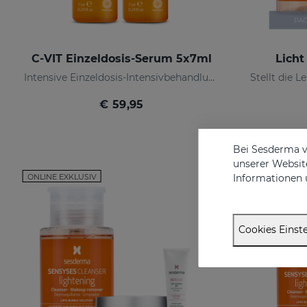
C-VIT Einzeldosis-Serum 5x7ml
Licht
Intensive Einzeldosis-Intensivbehandlung
€ 59,95
Bei Sesderma v
unserer Website
Informationen 
ONLINE EXKLUSIV
ONLINE EXKL
Cookies Einste