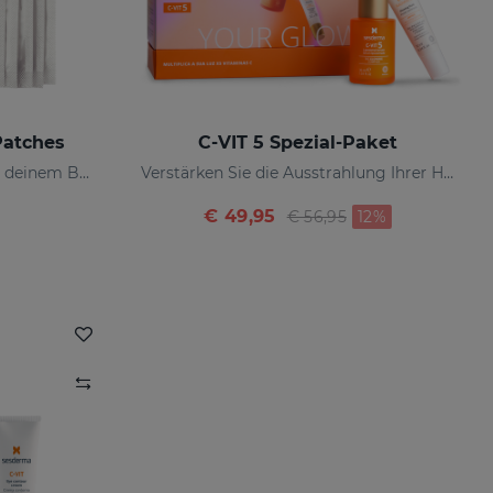
Patches
C-VIT 5 Spezial-Paket
Intensive Pflege-Patches, die deinem Blick wieder ein gesundes Aussehen verleihen und ihn strahlen lassen
Verstärken Sie die Ausstrahlung Ihrer Haut
Preis reduziert von
zu
€ 49,95
€ 56,95
12%