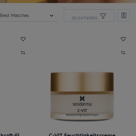
SELEKTIEREN
C-VIT RADIANCE Leuchtkraft-Fluid
C-VIT Feuchtigkeitscreme