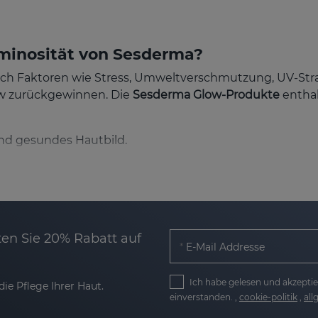
minosität von Sesderma?
t durch Faktoren wie Stress, Umweltverschmutzung, UV-St
ow zurückgewinnen. Die
Sesderma Glow-Produkte
enthal
und gesundes Hautbild.
pigmentierung und kleine Unregelmäßigkeiten.
en beugen Hautschäden durch UV-Strahlen und Luftver
en Sie 20% Rabatt auf
in Liposomen-Technologie dringt der Wirkstoff tief in di
E-Mail Addresse
Ich habe gelesen und akzeptie
ie Pflege Ihrer Haut.
 Glow-Pflege?
einverstanden. ,
cookie-politik
,
al
auttypen entwickelt: