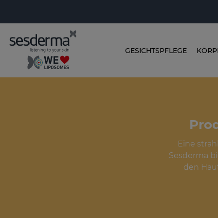
GESICHTSPFLEGE
KÖRP
Prod
Eine strah
Sesderma bie
den Haut