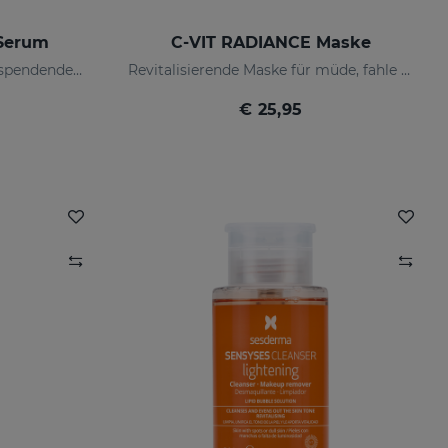
 Serum
C-VIT RADIANCE Maske
Antioxidatives, feuchtigkeitsspendendes, faltenhemmendes und aufhellendes Serum
Revitalisierende Maske für müde, fahle oder glanzlose Haut
€ 25,95