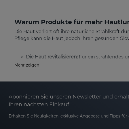
Warum Produkte für mehr Hautlu
Die Haut verliert oft ihre natürliche Strahlkraf
Pflege kann die Haut jedoch ihren gesunden Gl
Die Haut revitalisieren:
Für ein strahlendes 
Mehr zeigen
Den Hautton ausgleichen:
Reduzieren Hyper
Vor Umweltschäden schützen:
Antioxidanti
Abonnieren Sie unseren Newsletter und erhalt
Dank
verkapseltem und stabilisiertem Vitamin C
Ihren nächsten Einkauf
Strahlkraft.
Erhalten Sie Neuigkeiten, exklusive Angebote und Tipps für d
Welche Hauttypen profitieren von
Sesderma hat spezielle Formulierungen für alle H