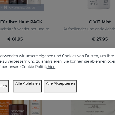
 Für Ihre Haut PACK
C-VIT Mist
Stellt die Leuchtkraft wieder her und reduziert Hautunreinheiten
€ 81,95
€ 27,95
erwenden wir unsere eigenen und Cookies von Dritten, um Ihr
 zu verbessern und zu analysieren. Sie können sie ablehnen ode
über unsere Cookie-Politik
hier.
USIV
Alle Ablehnen
Alle Akzeptieren
llen