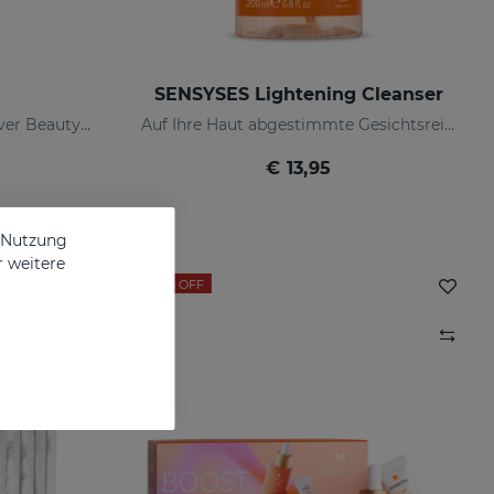
SENSYSES Lightening Cleanser
Aufhellender und antioxidativer Beauty-Mist
Auf Ihre Haut abgestimmte Gesichtsreinigung
€ 13,95
e Nutzung
r weitere
- 12%
OFF