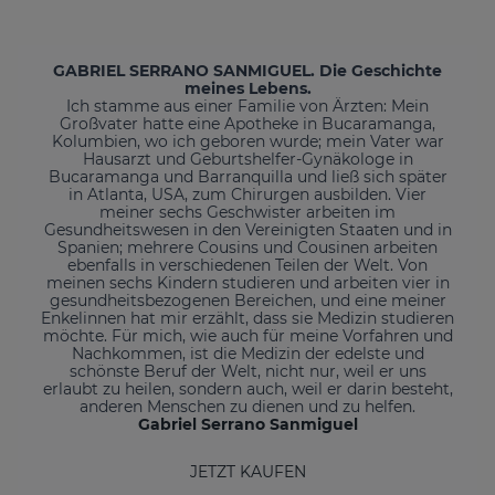
GABRIEL SERRANO SANMIGUEL. Die Geschichte
meines Lebens.
Ich stamme aus einer Familie von Ärzten: Mein
Großvater hatte eine Apotheke in Bucaramanga,
Kolumbien, wo ich geboren wurde; mein Vater war
Hausarzt und Geburtshelfer-Gynäkologe in
Bucaramanga und Barranquilla und ließ sich später
in Atlanta, USA, zum Chirurgen ausbilden. Vier
meiner sechs Geschwister arbeiten im
Gesundheitswesen in den Vereinigten Staaten und in
Spanien; mehrere Cousins und Cousinen arbeiten
ebenfalls in verschiedenen Teilen der Welt. Von
meinen sechs Kindern studieren und arbeiten vier in
gesundheitsbezogenen Bereichen, und eine meiner
Enkelinnen hat mir erzählt, dass sie Medizin studieren
möchte. Für mich, wie auch für meine Vorfahren und
Nachkommen, ist die Medizin der edelste und
schönste Beruf der Welt, nicht nur, weil er uns
erlaubt zu heilen, sondern auch, weil er darin besteht,
anderen Menschen zu dienen und zu helfen.
Gabriel Serrano Sanmiguel
JETZT KAUFEN