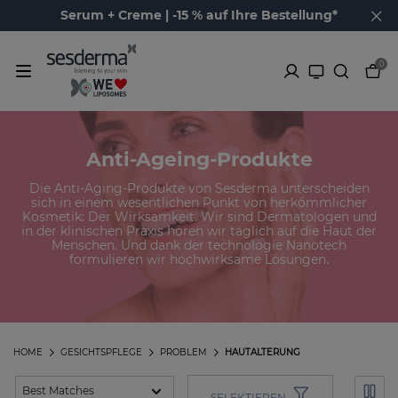
Serum + Creme | -15 % auf Ihre Bestellung*
0
Anti-Ageing-Produkte
Die Anti-Aging-Produkte von Sesderma unterscheiden
sich in einem wesentlichen Punkt von herkömmlicher
Kosmetik: Der Wirksamkeit. Wir sind Dermatologen und
in der klinischen Praxis hören wir täglich auf die Haut der
Menschen. Und dank der technologie Nanotech
formulieren wir hochwirksame Lösungen.
HOME
GESICHTSPFLEGE
PROBLEM
HAUTALTERUNG
SELEKTIEREN