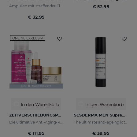
Ampullen mit straffender Flash-Wirkung.
€ 52,95
€ 32,95
ONLINE EXKLUSIV
In den Warenkorb
In den Warenkorb
ZEITVERSCHIEBUNGSPAKET
SESDERMA MEN Supreme Antiaging Lotion
Die ultimative Anti-Aging-Routine
The ultimate anti-ageing lotion for men's skin. With retinol and hyaluronic acid
€ 111,95
€ 39,95