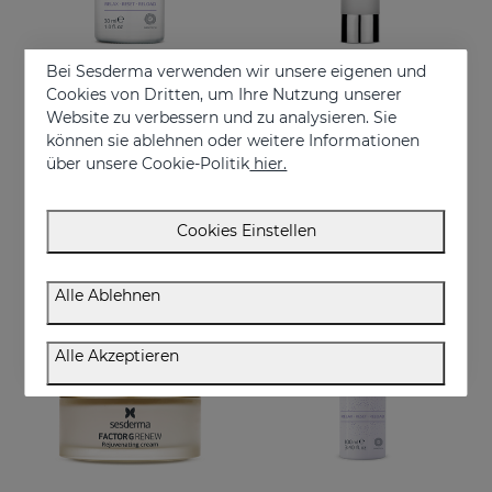
Bei Sesderma verwenden wir unsere eigenen und
Cookies von Dritten, um Ihre Nutzung unserer
In den Warenkorb
In den Warenkorb
Website zu verbessern und zu analysieren. Sie
können sie ablehnen oder weitere Informationen
SERENITY Liposomal Serum
ACGLICOLIC Classic Forte Cremegel
über unsere Cookie-Politik
hier.
Relaxing-effect night serum
Erneuert Ihre Haut mit einer noch nie dagewesenen Wirksamkeit
€ 49,95
€ 52,95
Cookies Einstellen
Alle Ablehnen
Alle Akzeptieren