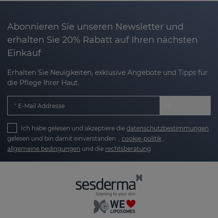
Sesderma
verstehen wir, dass eine
jugendliche
und gesunde Haut
für viele Menschen Priorität hat.
Deshalb bieten wir eine
breite Produktpalette zur
Abonnieren Sie unseren Newsletter und
Bekämpfung der Hautalterung
. Unsere langjährige
erhalten Sie 20% Rabatt auf Ihren nächsten
Erfahrung in der Dermokosmetik und
Einkauf
kontinuierliche Innovation ermöglichen
effektive
Anti-Aging-Lösungen
, die sichtbare Alterszeichen
Erhalten Sie Neuigkeiten, exklusive Angebote und Tipps für
die Pflege Ihrer Haut.
verbessern und das Hautbild nachhaltig
revitalisieren.
E-Mail Addresse
Was ist Hautalterung?
Ich habe gelesen und akzeptiere die
datenschutzbestimmungen
Hautalterung ist ein natürlicher biologischer
gelesen und bin damit einverstanden. ,
cookie-politik
,
Prozess, der jedoch durch äußere Einflüsse
allgemeine bedingungen
und die
rechtsberatung
beschleunigt werden kann. Grundsätzlich
unterscheidet man zwei Hauptarten der
Hautalterung:
Chronologische Hautalterung:
Diese