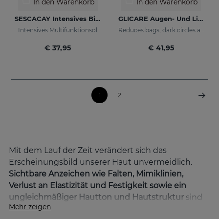
In den Warenkorb
In den Warenkorb
SESCACAY Intensives Bio-Öl
GLICARE Augen- Und Lippenkonturengel
Intensives Multifunktionsöl
Reduces bags, dark circles and puffiness
€ 37,95
€ 41,95
1
2
Mit dem Lauf der Zeit verändert sich das
Erscheinungsbild unserer Haut unvermeidlich.
Sichtbare Anzeichen wie Falten, Mimiklinien,
Verlust an Elastizität und Festigkeit sowie ein
ungleichmäßiger Hautton und Hautstruktur
sind
Mehr zeigen
typische Merkmale der Hautalterung. Bei