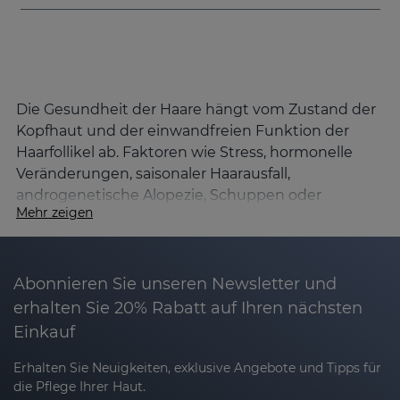
Die Gesundheit der Haare hängt vom Zustand der
Kopfhaut und der einwandfreien Funktion der
Haarfollikel ab. Faktoren wie Stress, hormonelle
Veränderungen, saisonaler Haarausfall,
androgenetische Alopezie, Schuppen oder
Mehr zeigen
chemische Schädigungen durch bestimmte
Haarprodukte können den Haarzyklus verändern
und die Haardichte, -stärke und -qualität
beeinträchtigen.
Abonnieren Sie unseren Newsletter und
erhalten Sie 20% Rabatt auf Ihren nächsten
Die SESKAVEL-Linie von Sesderma wurde
Einkauf
entwickelt, um die wichtigsten Haarprobleme
umfassend anzugehen. Dabei werden
Erhalten Sie Neuigkeiten, exklusive Angebote und Tipps für
fortschrittliche dermokosmetische Wirkstoffe mit
die Pflege Ihrer Haut.