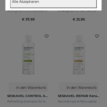
Alle Akzeptieren
SESKAVEL GROWTH Anti-Haarausfall-Ampullen
SESKAVEL GROWTH Maulbeerschaum
Strengthens and restores the damaged structure of the most fragile and brittle hair while it activates its growth
Is designed for hair care, prevent and stop hair loss and stimulate growth.
€ 37,95
€ 21,95
In den Warenkorb
In den Warenkorb
SESKAVEL CONTROL Anti-Schuppen-Shampoo - Für Trockenes Haar
SESKAVEL REPAIR Keratin-Shampoo
Refreshing shampoo for loose, dandruff-free hair
Reconstruye la fibra capilar y evita el encrespamiento.