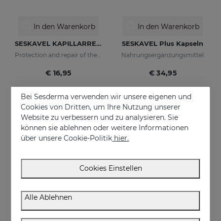
In den Warenkorb
In den Warenkorb
SESKAVEL KAPILLARREPARATUR
SESKAVEL Plus Kapseln
Protection and repair of the stem and split ends which regain their natural look.
Nahrungsergänzungsmittel
€ 16,95
€ 34,95
Bei Sesderma verwenden wir unsere eigenen und
Cookies von Dritten, um Ihre Nutzung unserer
Website zu verbessern und zu analysieren. Sie
können sie ablehnen oder weitere Informationen
über unsere Cookie-Politik
hier.
Cookies Einstellen
Alle Ablehnen
In den Warenkorb
In den Warenkorb