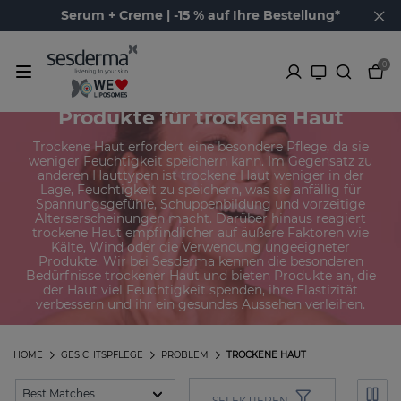
Serum + Creme | -15 % auf Ihre Bestellung*
0
Produkte für trockene Haut
Trockene Haut erfordert eine besondere Pflege, da sie
weniger Feuchtigkeit speichern kann. Im Gegensatz zu
anderen Hauttypen ist trockene Haut weniger in der
Lage, Feuchtigkeit zu speichern, was sie anfällig für
Spannungsgefühle, Schuppenbildung und vorzeitige
Alterserscheinungen macht. Darüber hinaus reagiert
trockene Haut empfindlicher auf äußere Faktoren wie
Kälte, Wind oder die Verwendung ungeeigneter
Produkte. Wir bei Sesderma kennen die besonderen
Bedürfnisse trockener Haut und bieten Produkte an, die
der Haut viel Feuchtigkeit spenden, ihre Elastizität
verbessern und ihr ein gesundes Aussehen verleihen.
HOME
GESICHTSPFLEGE
PROBLEM
TROCKENE HAUT
SELEKTIEREN