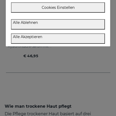
Cookies Einstellen
Alle Ablehnen
In den Warenkorb
Alle Akzeptieren
HIDRADERM HYAL Liposomales Serum
Hyaluronsäure-Serum mit dreifacher Wirkung für eine 3-mal höhere Hydratation
€ 46,95
Wie man trockene Haut pflegt
Die Pflege trockener Haut basiert auf drei