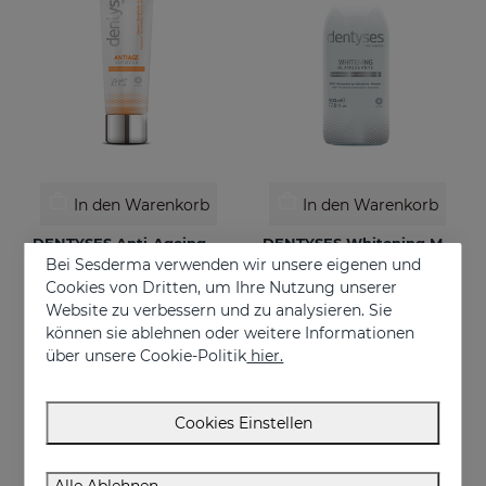
In den Warenkorb
In den Warenkorb
DENTYSES Anti-Ageing Toothpaste
DENTYSES Whitening Mouthwash
Bei Sesderma verwenden wir unsere eigenen und
Toothpaste that prevents the signs of oral ageing
Whitening-effect mouthwash
Cookies von Dritten, um Ihre Nutzung unserer
€ 9,95
€ 16,95
Website zu verbessern und zu analysieren. Sie
können sie ablehnen oder weitere Informationen
über unsere Cookie-Politik
hier.
Cookies Einstellen