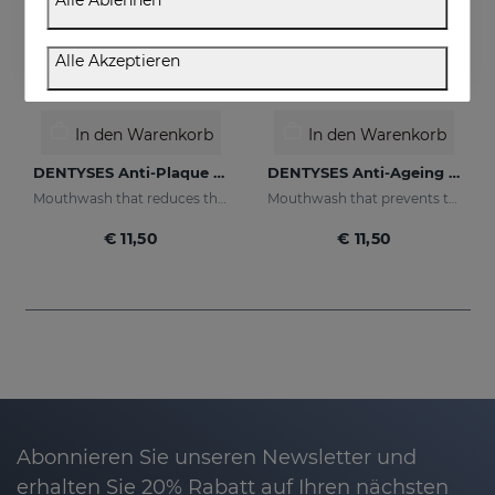
Alle Ablehnen
Alle Akzeptieren
In den Warenkorb
In den Warenkorb
DENTYSES Anti-Plaque Mouthwash
DENTYSES Anti-Ageing Mouthwash
Mouthwash that reduces the appearance of plaque
Mouthwash that prevents the signs of oral ageing
€ 11,50
€ 11,50
Abonnieren Sie unseren Newsletter und
erhalten Sie 20% Rabatt auf Ihren nächsten