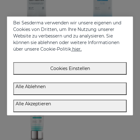
Bei Sesderma verwenden wir unsere eigenen und
Cookies von Dritten, um Ihre Nutzung unserer
Website zu verbessern und zu analysieren. Sie
In den Warenkorb
In den Warenkorb
können sie ablehnen oder weitere Informationen
über unsere Cookie-Politik
hier.
DENTYSES Whitening Mouthwash
DENTYSES Anti-Plaque Mouthwash
Whitening-effect mouthwash
Mouthwash that reduces the appearance of plaque
€ 16,95
€ 11,50
Cookies Einstellen
Alle Ablehnen
Alle Akzeptieren