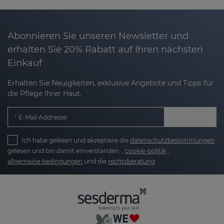
Zahngesundheit: Durch unsere innovative
Nanotech-Technologie werden die Wirkstoffe
verkapselt, sodass sie kontrolliert und in die Tiefe
Abonnieren Sie unseren Newsletter und
freigesetzt werden – genau dort, wo Sie den
erhalten Sie 20% Rabatt auf Ihren nächsten
größten Nutzen benötigen.
Einkauf
Vorteile der Sesderma-Zahnpflege:
Erhalten Sie Neuigkeiten, exklusive Angebote und Tipps für
die Pflege Ihrer Haut.
Wirksame Vorbeugung gegen Karies und
E-Mail Addresse
Plaque:
Unsere Produkte bekämpfen die
Faktoren, die Zahnprobleme verursachen,
Ich habe gelesen und akzeptiere die
datenschutzbestimmungen
und helfen, Karies sowie Plaquebildung
gelesen und bin damit einverstanden. ,
cookie-politik
,
vorzubeugen.
allgemeine bedingungen
und die
rechtsberatung
Sanfte und effektive Pflege für das
Zahnfleisch:
Beruhigende und
entzündungshemmende Formulierungen
unterstützen ein gesundes, reizfreies