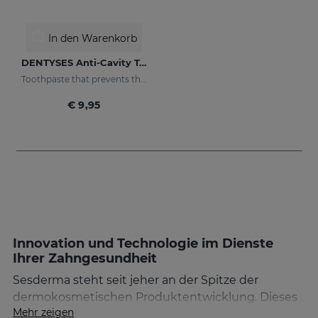
In den Warenkorb
DENTYSES Anti-Cavity Toothpaste
Toothpaste that prevents the appearance of cavities
€ 9,95
Innovation und Technologie im Dienste
Ihrer Zahngesundheit
Sesderma steht seit jeher an der Spitze der
dermokosmetischen Produktentwicklung. Dieses
Mehr zeigen
Know-how übertragen wir nun auch auf die