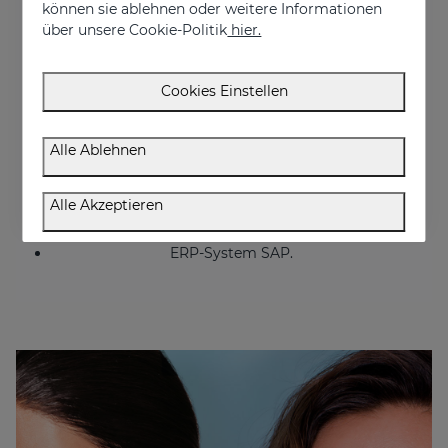
können sie ablehnen oder weitere Informationen
Herstellungspraxis) der spanischen
Arzneimittelbehörde.
über unsere Cookie-Politik
hier.
ISO 22716 Kosmetische Mittel: BPF- Gute
Herstellungspraxis.
Cookies Einstellen
ISO 13485 Medizinische Geräte.
Qualitätsmanagementsysteme. Anforderungen für
regulatorische Zwecke (Mediderma).
Alle Ablehnen
Manufacturing Execution System (MES), Echtzeit-
Zeitmanagement-System.
Alle Akzeptieren
LEAN-Arbeitsmethodik.
ERP-System SAP.