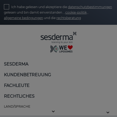
Ich habe gelesen und akzeptiere die
datenschutzbestimmungen
gelesen und bin damit einverstanden. ,
cookie-politik
,
allgemeine bedingungen
und die
rechtsberatung
SESDERMA
KUNDENBETREUUNG
FACHLEUTE
RECHTLICHES
LAND/SPRACHE