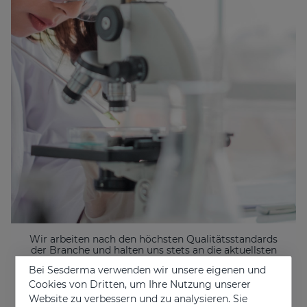
Wir arbeiten nach den höchsten Qualitätsstandards
der Branche und halten uns stets an die aktuellsten
Versionen der wichtigsten Normen und
Bei Sesderma verwenden wir unsere eigenen und
Zertifizierungen, um die Qualität, Sicherheit und
Effizienz aller Prozesse zu gewährleisten:
Cookies von Dritten, um Ihre Nutzung unserer
Website zu verbessern und zu analysieren. Sie
BPF-Zertifikat (Kosmetische Produkte: BPF - Gute