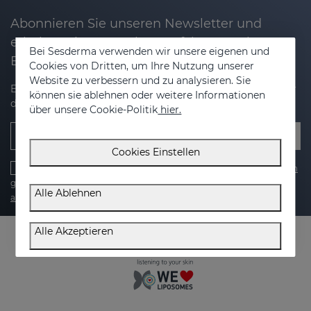
Abonnieren Sie unseren Newsletter und
erhalten Sie 20% Rabatt auf Ihren nächsten
Bei Sesderma verwenden wir unsere eigenen und
Einkauf
Cookies von Dritten, um Ihre Nutzung unserer
Website zu verbessern und zu analysieren. Sie
Erhalten Sie Neuigkeiten, exklusive Angebote und Tipps für
können sie ablehnen oder weitere Informationen
die Pflege Ihrer Haut.
über unsere Cookie-Politik
hier.
E-Mail Addresse
Cookies Einstellen
Ich habe gelesen und akzeptiere die
datenschutzbestimmungen
gelesen und bin damit einverstanden. ,
cookie-politik
,
Alle Ablehnen
allgemeine bedingungen
und die
rechtsberatung
Alle Akzeptieren