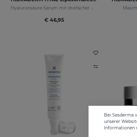
Hyaluronsäure-Serum mit dreifacher Wirkung für eine 3-mal höhere Hydratation
Maxim
€ 46,95
Bei Sesderma v
unserer Website
Informationen 