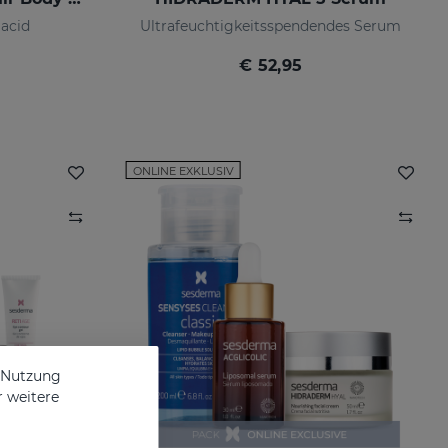
 acid
Ultrafeuchtigkeitsspendendes Serum
€ 52,95
ONLINE EXKLUSIV
e Nutzung
r weitere