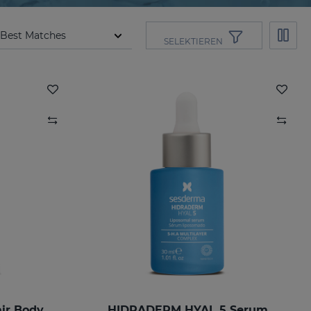
SELEKTIEREN
HIDRADERM HYAL Repair Body Milk
HIDRADERM HYAL 5 Serum