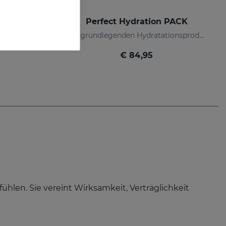
PACK
Perfect Hydration PACK
Umfassende Feuchtigkeitspflege, Leuchtkraft und Anti-Ageing-Kur.
Ihre grundlegenden Hydratationsprodukte in einer Pack
€ 84,95
ühlen. Sie vereint Wirksamkeit, Verträglichkeit