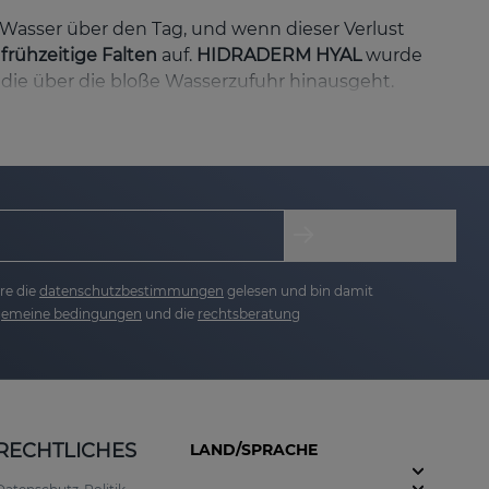
ig Wasser über den Tag, und wenn dieser Verlust
d
frühzeitige Falten
auf.
HIDRADERM HYAL
wurde
 die über die bloße Wasserzufuhr hinausgeht.
, die in die Haut eindringen und eine
intensive
n
und
Mimikfalten
mildert.
 ihr eigenes Gewicht an Wasser
zu halten,
re die
datenschutzbestimmungen
gelesen und bin damit
ern.
lgemeine bedingungen
und die
rechtsberatung
tärken
und Feuchtigkeit zu spenden.
ureproduktion
an und verbessert die
RECHTLICHES
LAND/SPRACHE