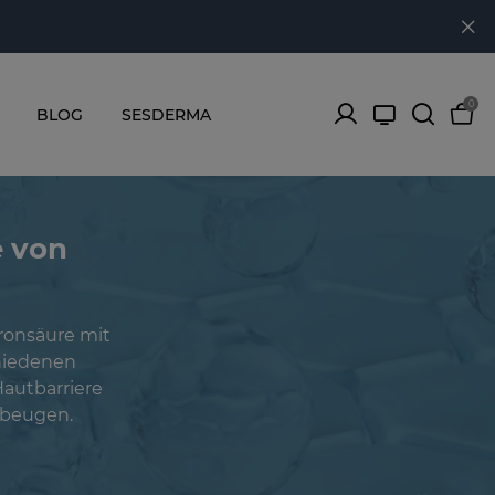
0
BLOG
SESDERMA
 von
ronsäure mit
chiedenen
Hautbarriere
ubeugen.