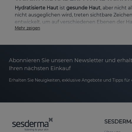
Hydratisierte Haut
ist
gesunde Haut
, aber nicht 
nicht ausgeglichen wird, treten sichtbare Zeiche
entwickelt, um auf verschiedenen Ebenen der Ha
Mehr zeigen
Diese innovative Linie kombiniert
drei Arten von
und langanhaltende Hydratation
gewährleisten. 
Hydratation, die mehr ist als nur Wasser: 
Hyaluronsäure
ist der
ultimative
Feuchtigkeitsboos
Abonnieren Sie unseren Newsletter und erhalt
fungiert sie wie ein
Schwamm
, der die Feuchtigke
Ihren nächsten Einkauf
Erhalten Sie Neuigkeiten, exklusive Angebote und Tipps für d
Hohe Molekularmasse
: Bildet einen Schutz
Niedrige Molekularmasse
: Dringt bis in die
Hydrolysierte Hyaluronsäure
: Wirkt in den t
Hautstruktur
.
SESDERM