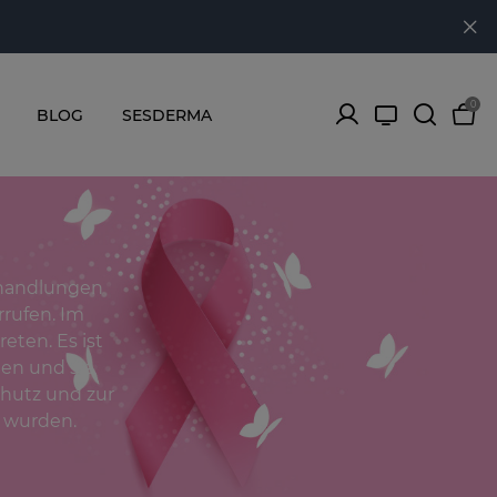
0
BLOG
SESDERMA
ehandlungen
rufen. Im
eten. Es ist
en und sie
chutz und zur
t wurden.