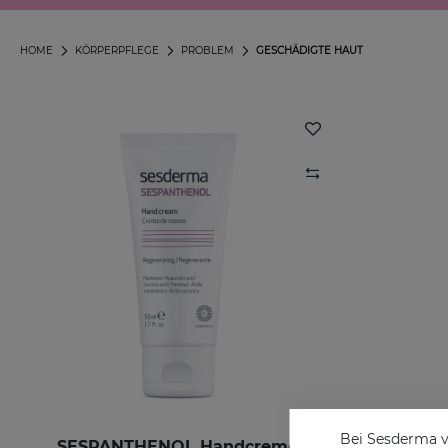
HOME
KÖRPERPFLEGE
PROBLEM
GESCHÄDIGTE HAUT
Bei Sesderma v
SESPANTHENOL Handcreme