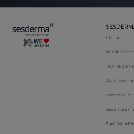
SESDERM
Über uns
Dr. Gabriel Ser
Technologie N
Qualitätsversp
Sesderma Grou
Sesderma Bali S
Buch Gabriel S