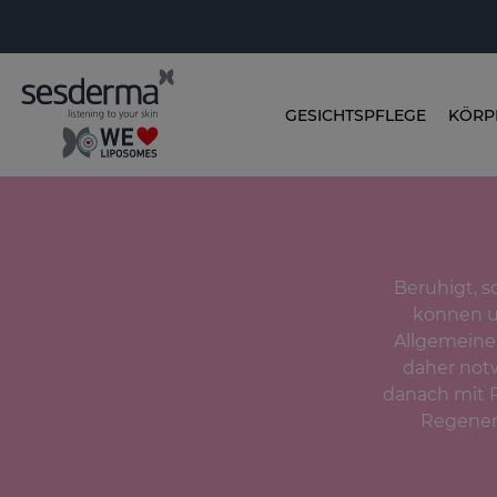
GESICHTSPFLEGE
KÖRP
Beruhigt, 
können u
Allgemeinen
daher not
danach mit P
Regenera