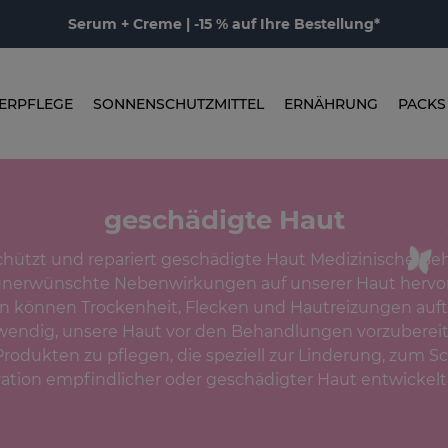
Serum + Creme | -15 % auf Ihre Bestellung*
ERPFLEGE
SONNENSCHUTZMITTEL
ERNÄHRUNG
PACKS
geschädigte Haut
schützt und repariert geschädigte Haut Medizinische B
nerwünschte Nebenwirkungen auf unserer Haut hervor
 können Trockenheit, Flecken und Hautreizungen auftr
wendig, unsere Haut vor den Behandlungen vorzubereit
rodukten zu pflegen, die speziell zur Linderung, zum S
tion empfindlicher oder geschädigter Haut entwickel