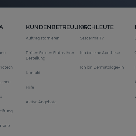
A
KUNDENBETREUUNG
FACHLEUTE
Auftrag stornieren
Sesderma TV
rano
Prüfen Sie den Status Ihrer
Ich bin eine Apotheke
Bestellung
anotech
Ich bin Dermatologe/-in
Kontakt
rechen
Hilfe
p
Aktive Angebote
tiftung
errano