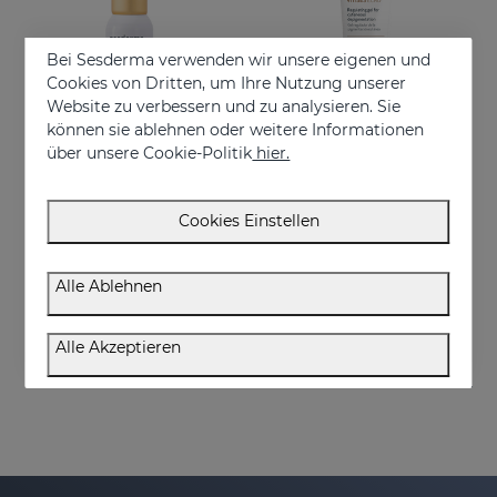
Bei Sesderma verwenden wir unsere eigenen und
Cookies von Dritten, um Ihre Nutzung unserer
Website zu verbessern und zu analysieren. Sie
können sie ablehnen oder weitere Informationen
über unsere Cookie-Politik
hier.
In den Warenkorb
In den Warenkorb
Cookies Einstellen
VITISES KT
VITISES Ecad Gel 100 Ml
Skin pigmentation accelerator
Liposome gel for hypopigmented skins
Alle Ablehnen
€ 75,95
€ 57,95
Alle Akzeptieren