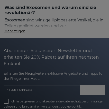
Was sind Exosomen und warum sind sie
revolutionär?
Exosomen
sind winzige, lipidbasierte Vesikel, die in
Zellen gebildet werden und zur
Mehr zeigen
Zellkommunikation und Regeneration
beitragen.
Sie enthalten wertvolle Moleküle wie
Nukleinsäuren, Proteine und Lipide
, die gezielt an
Hautzellen abgegeben werden. Diese
Abonnieren Sie unseren Newsletter und
fortschrittliche Technologie ermöglicht es, die
erhalten Sie 20% Rabatt auf Ihren nächsten
Hauterneuerung zu optimieren und
Einkauf
Hautprobleme wie
Falten, Pigmentflecken und
Feuchtigkeitsverlust
zu bekämpfen.
Erhalten Sie Neuigkeiten, exklusive Angebote und Tipps für
die Pflege Ihrer Haut.
EXOSES: Vorteile für deine Haut
E-Mail Addresse
Stimuliert Kollagen- und Elastinproduktion
→
Ich habe gelesen und akzeptiere die
datenschutzbestimmungen
Straffere, glattere Haut & weniger Falten
gelesen und bin damit einverstanden. ,
cookie-politik
,