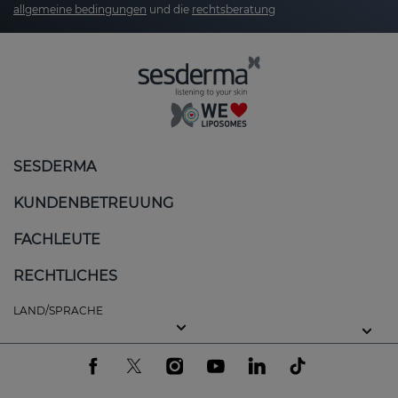
allgemeine bedingungen
und die
rechtsberatung
Reduziert Pigmentflecken
→ Ein
ebenmäßiger, strahlender Teint
Stärkt die Hautbarriere
→ Schützt vor
Umwelteinflüssen & mindert
Feuchtigkeitsverlust
Verbessert Hauttextur & Elastizität
→ Glattere,
SESDERMA
geschmeidigere Haut
KUNDENBETREUUNG
Langanhaltende Feuchtigkeitsversorgung
→
Intensive Hydration für mehr Strahlkraft
FACHLEUTE
RECHTLICHES
Die kraftvollen Wirkstoffe von EXOSES
LAND/SPRACHE
Exosomen bakteriellen Ursprungs
– Fördern
die Zellregeneration & Kollagenproduktion