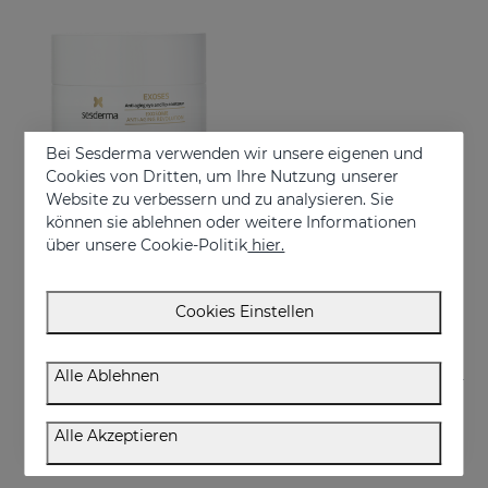
Bei Sesderma verwenden wir unsere eigenen und
Cookies von Dritten, um Ihre Nutzung unserer
Website zu verbessern und zu analysieren. Sie
In den Warenkorb
können sie ablehnen oder weitere Informationen
über unsere Cookie-Politik
hier.
EXOSES Anti-Aging Eye And Lip Contour
Exosomen für die Augenpartie
€ 55,95
Cookies Einstellen
Alle Ablehnen
Alle Akzeptieren