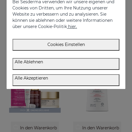
Bei Sesderma verwenden wir unsere eigenen und
Cookies von Dritten, um Ihre Nutzung unserer
Website zu verbessern und zu analysieren. Sie
In den Warenkorb
In den Warenkorb
können sie ablehnen oder weitere Informationen
DAESES Augen-Und Lippenkontur
Sofortige Straffung Für Ihre Haut PACK
über unsere Cookie-Politik
hier.
Sofortiger und dauerhafter Lifting-Effekt
Sofortige Straffungsroutine
€ 36,95
€ 76,95
Cookies Einstellen
Alle Ablehnen
ONLINE EXKLUSIV
Alle Akzeptieren
In den Warenkorb
In den Warenkorb