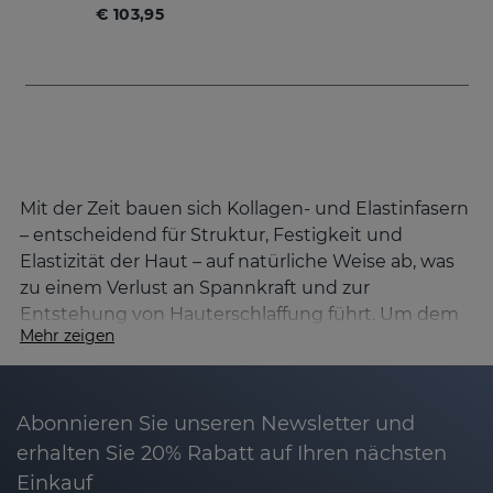
€ 103,95
Mit der Zeit bauen sich Kollagen- und Elastinfasern
– entscheidend für Struktur, Festigkeit und
Elastizität der Haut – auf natürliche Weise ab, was
zu einem Verlust an Spannkraft und zur
Entstehung von Hauterschlaffung führt. Um dem
Mehr zeigen
entgegenzuwirken, hat Sesderma die Linie
DAESES
entwickelt.
Ursachen für den Verlust der Hautfestigkeit
Abonnieren Sie unseren Newsletter und
und wie man sie verbessert
erhalten Sie 20% Rabatt auf Ihren nächsten
Die Hautalterung ist ein natürlicher Prozess, der
Einkauf