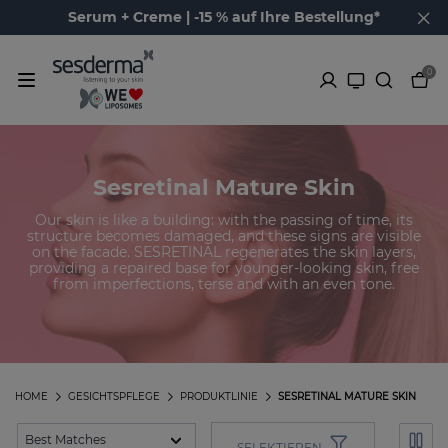
Serum + Creme | -15 % auf Ihre Bestellung*
0
Sesretinal Mature Skin
Our skin is like a building: with the passing of time, its
structure becomes damaged, and these signs are visible
on the facade. SESRETINAL regenerates the skin layers,
providing a repaired base for younger-looking skin, free
from imperfections, terse and with an even tone.
HOME
GESICHTSPFLEGE
PRODUKTLINIE
SESRETINAL MATURE SKIN
SELEKTIEREN