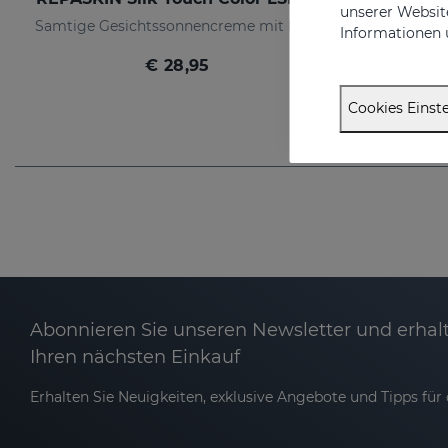
unserer Website
Samtige Gesichtssonnencreme mit Farbe
Informationen 
€ 28,95
Cookies Einste
Abonnieren Sie unseren Newsletter und erhalt
Ihren nächsten Einkauf
Erhalten Sie Neuigkeiten, exklusive Angebote und Tipps für d