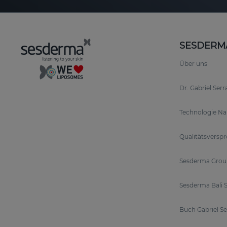
SESDERM
Über uns
Dr. Gabriel Ser
Technologie N
Qualitätsversp
Sesderma Grou
Sesderma Bali S
Buch Gabriel S