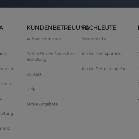
A
KUNDENBETREUUNG
FACHLEUTE
Auftrag stornieren
Sesderma TV
rano
Prüfen Sie den Status Ihrer
Ich bin eine Apotheke
Bestellung
anotech
Ich bin Dermatologe/-in
Kontakt
rechen
Hilfe
p
Aktive Angebote
tiftung
errano