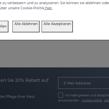
 zu verbessern und zu analysieren. Sie können sie ablehnen ode
über unsere Cookie-Politik
hier.
Alle Ablehnen
Alle Akzeptieren
llen
en Sie 20% Rabatt auf
E-Mail Addresse
Ich habe gelesen und akzeptie
ie Pflege Ihrer Haut.
einverstanden. ,
cookie-politik
,
al