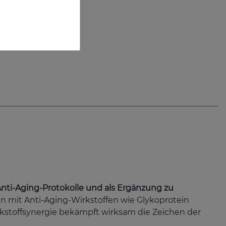
nti-Aging-Protokolle und als Ergänzung zu
en mit Anti-Aging-Wirkstoffen wie Glykoprotein
rkstoffsynergie bekämpft wirksam die Zeichen der