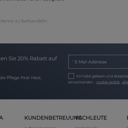
bleme zu behandeln:
l stimuliert die Kollagenproduktion, glättet vorhanden
ken
: Vitamin C hilft, Flecken aufzuhellen und den Hautto
en Sie 20% Rabatt auf
E-Mail Addresse
die Hautstruktur und sorgt für ein glatteres und jugend
Haut und stärkt die Barrierefunktion.
Ich habe gelesen und akzeptie
ie Pflege Ihrer Haut.
einverstanden. ,
cookie-politik
,
al
S-Linie
en-Creme
A
KUNDENBETREUUNG
FACHLEUTE
deal für trockene oder feuchtigkeitsarme Haut
Mit eine
ert ihr Aussehen und ihre Elastizität.