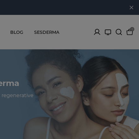
0
BLOG
SESDERMA
derma
d regenerative