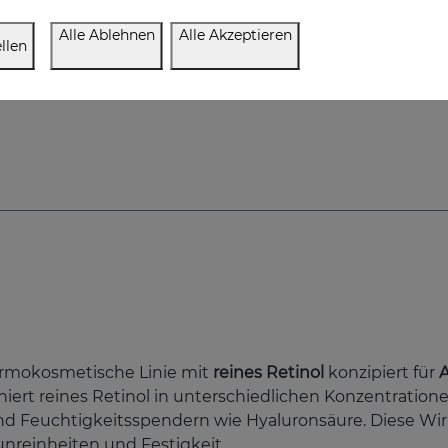
Alle Ablehnen
Alle Akzeptieren
llen
dermokosmetische Linie mit
reines Retinol
konzipiert für
A
iert reines Retinol in unterschiedlichen Konzentration
 und Feuchtigkeitsspendern wie Hyaluronsäure. Diese Wi
nreinheiten und Festigkeit.