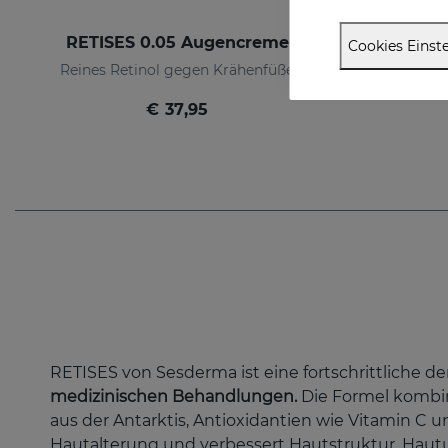
RETISES 0.05 Augencreme
Cookies Einste
Reines Retinol gegen Krähenfüße
€ 37,95
RETISES von Sesderma ist eine fortschrittliche 
medizinischen Behandlungen.
Die Formel kombin
aus der Antarktis, Antioxidantien wie Vitamin C
Hautalterung und verbessert Hautstruktur, Hautu