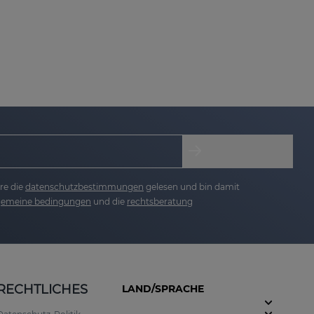
e Fältchen und beugt der Entstehung neuer
n auszugleichen. Verbessert Elastizität und
licheres Aussehen.
re die
datenschutzbestimmungen
gelesen und bin damit
lgemeine bedingungen
und die
rechtsberatung
RECHTLICHES
LAND/SPRACHE
r Konzentration von 0,25 % spendet diese Creme