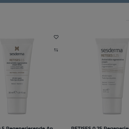
RETISES 0.5 Regenerierende Anti-Falten-Creme