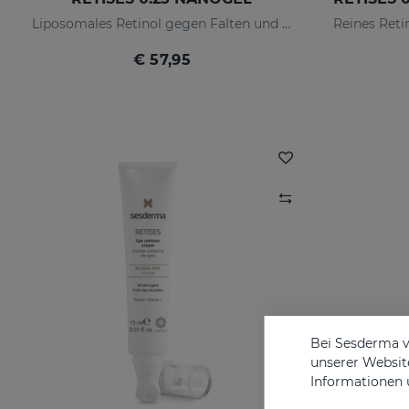
Liposomales Retinol gegen Falten und Imperfektionen
€ 57,95
Bei Sesderma v
unserer Website
Informationen 