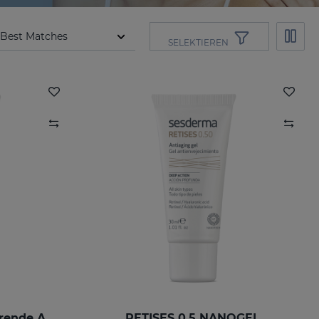
SELEKTIEREN
RETISES 0.25 Regenerierende Anti-Falten-Creme
RETISES 0.5 NANOGEL