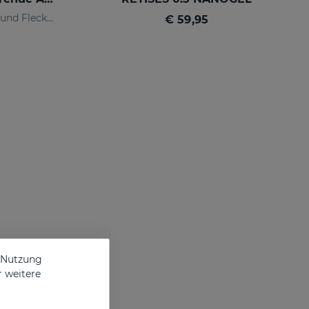
Reines Retinol gegen Falten und Flecken
€ 59,95
e Nutzung
r weitere