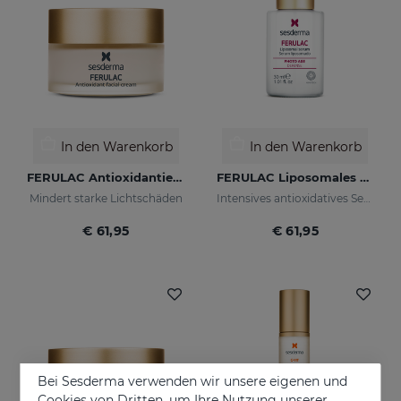
In den Warenkorb
In den Warenkorb
FERULAC Antioxidantien-Creme
FERULAC Liposomales Serum
Mindert starke Lichtschäden
Intensives antioxidatives Serum
€ 61,95
€ 61,95
Bei Sesderma verwenden wir unsere eigenen und
Cookies von Dritten, um Ihre Nutzung unserer