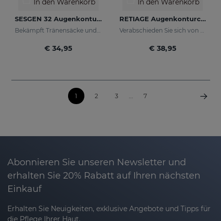
In den Warenkorb
In den Warenkorb
SESGEN 32 Augenkonturcreme
RETIAGE Augenkonturcreme
Bekämpft Tränensäcke und Schlupflider
Verabschieden Sie sich von Krähenfüßen!
€ 34,95
€ 38,95
1
2
3
...
7
Abonnieren Sie unseren Newsletter und
erhalten Sie 20% Rabatt auf Ihren nächsten
Einkauf
Erhalten Sie Neuigkeiten, exklusive Angebote und Tipps für
die Pflege Ihrer Haut.