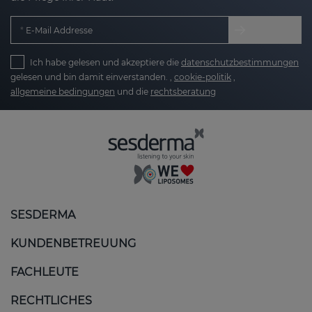
E-Mail Addresse
Ich habe gelesen und akzeptiere die
datenschutzbestimmungen
gelesen und bin damit einverstanden. ,
cookie-politik
,
allgemeine bedingungen
und die
rechtsberatung
SESDERMA
KUNDENBETREUUNG
FACHLEUTE
RECHTLICHES