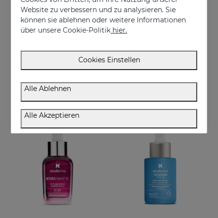
Website zu verbessern und zu analysieren. Sie
können sie ablehnen oder weitere Informationen
über unsere Cookie-Politik
hier.
In den Warenkorb
In den Warenkorb
Cookies Einstellen
C-VIT Feuchtigkeitscreme
C-VIT Revitalisierendes Cremegel
Antioxidative, feuchtigkeitsspendende, faltenhemmende und aufhellende Creme
Antioxidatives, feuchtigkeitsspendendes, faltenhemmendes und aufhellendes Cremegel
Alle Ablehnen
€ 50,95
€ 50,95
Alle Akzeptieren