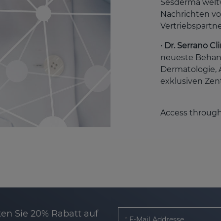
Sesderma weltw
Nachrichten vo
Vertriebspartne
· Dr. Serrano Cl
neueste Behan
Dermatologie, 
exklusiven Zen
Access throug
en Sie 20% Rabatt auf
E-Mail Addresse