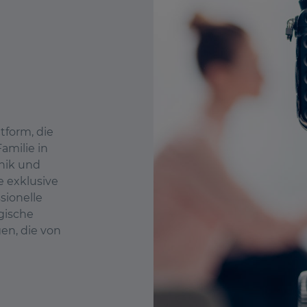
tform, die
amilie in
hnik und
e exklusive
sionelle
gische
en, die von