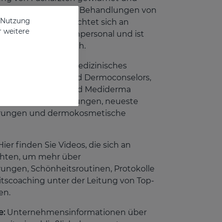
als zu Techniken und Behandlungen von
e Nutzung
ssional Care. Sie richtet sich an
r weitere
medizinisches Fachpersonal und ist
eschränkt zugänglich.
ür Apotheker und medizinisches
Handelsvertreter und Dermoconselors,
kte von Sesderma und Mediderma
eiben. Produktschulungen, neueste
rungen und dermokosmetische
Hier finden Sie Videos, die sich an
chten, um mehr über
ungen, Schönheitsroutinen, Protokolle
scoaching unter der Leitung von Top-
en.
e:
Unternehmensinformationen über