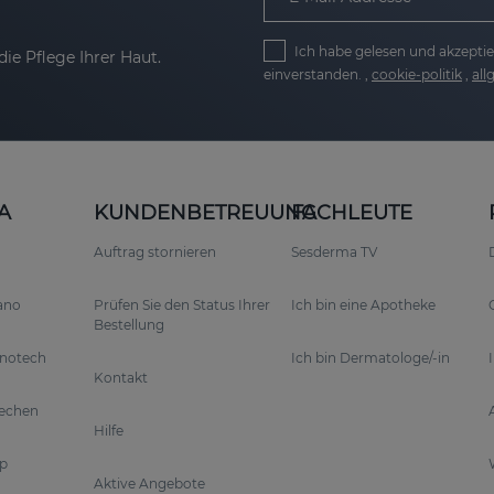
Ich habe gelesen und akzeptie
ie Pflege Ihrer Haut.
einverstanden. ,
cookie-politik
,
al
A
KUNDENBETREUUNG
FACHLEUTE
Auftrag stornieren
Sesderma TV
rano
Prüfen Sie den Status Ihrer
Ich bin eine Apotheke
Bestellung
anotech
Ich bin Dermatologe/-in
Kontakt
rechen
Hilfe
p
Aktive Angebote