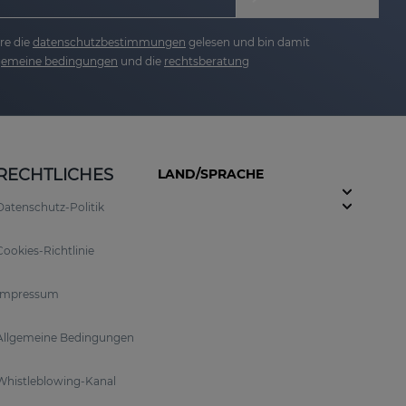
re die
datenschutzbestimmungen
gelesen und bin damit
lgemeine bedingungen
und die
rechtsberatung
RECHTLICHES
LAND/SPRACHE
Datenschutz-Politik
Cookies-Richtlinie
Impressum
Allgemeine Bedingungen
Whistleblowing-Kanal