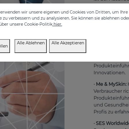
enthält Tutori
erwenden wir unsere eigenen und Cookies von Dritten, um Ihr
Mediderma Profe
 zu verbessern und zu analysieren. Sie können sie ablehnen ode
Apotheker und 
über unsere Cookie-Politik
hier.
daher nur eing
· Professional:
f
Alle Ablehnen
Alle Akzeptieren
Fachpersonal, 
llen
die die Produ
weltweit vertr
Produkteinfüh
Innovationen.
· Me & MySkin:
Verbraucher ri
Produkteinführ
und Gesundheit
Profis zu erfahr
· SES Worldwid