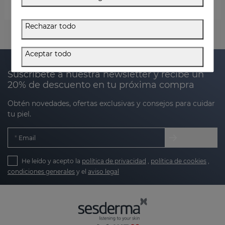
PROMOCIONES ACTIVAS
Rechazar todo
Aceptar todo
Suscríbete a nuestra newsletter y recibe un
20% de descuento en tu próxima compra
Obtén novedades, ofertas exclusivas y consejos para cuidar
tu piel.
Email
He leído y acepto la
política de privacidad
,
política de cookies
,
condiciones generales
y el
aviso legal