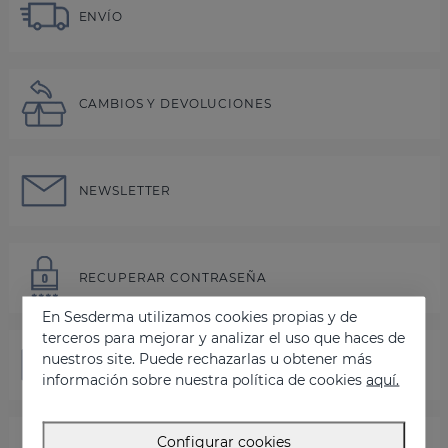
ENVÍO
CAMBIOS Y DEVOLUCIONES
NEWSLETTER
RECUPERAR CONTRASEÑA
En Sesderma utilizamos cookies propias y de
terceros para mejorar y analizar el uso que haces de
nuestros site. Puede rechazarlas u obtener más
CONTÁCTANOS
información sobre nuestra política de cookies
aquí.
Configurar cookies