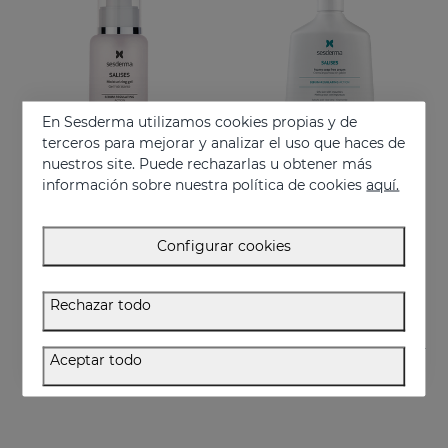
En Sesderma utilizamos cookies propias y de
terceros para mejorar y analizar el uso que haces de
nuestros site. Puede rechazarlas u obtener más
información sobre nuestra política de cookies
aquí.
Añadir
Añadir
SALISES Gel Hidratante
SALISES Crema Espumosa Sin Jabón
Configurar cookies
Gel hidratante que regula la secreción de grasa
Regular el exceso de sebo
44.95 €
22.95 €
Rechazar todo
Aceptar todo