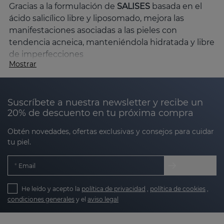
Gracias a la formulación de
SALISES
basada en el
ácido salicílico libre y liposomado, mejora las
manifestaciones asociadas a las pieles con
tendencia acneica, manteniéndola hidratada y libre
de imperfecciones
Mostrar
¿Por qué elegir SALISES para tu piel?
Las pieles con tendencia acneica
no son sólo una
Suscríbete a nuestra newsletter y recibe un
preocupación estética; este tipo de pieles pueden
20% de descuento en tu próxima compra
presentar enrojecimiento, obstrucción de poros,
exceso de sebo y marcas visibles.
SALISES
con su
Obtén novedades, ofertas exclusivas y consejos para cuidar
tecnología avanzada y activos cuidadosamente
tu piel.
seleccionados ofrece un cuidado integral para este
tipo de pieles.
Email
¿Qué diferencia a SALISES de otras líneas?
He leído y acepto la
política de privacidad
,
política de cookies
,
La línea SALISES de Sesderma
ofrece un cuidado
condiciones generales
y el
aviso legal
completo de todas las manifestaciones de la piel
grasa con tendencia acneica. Gracias a su