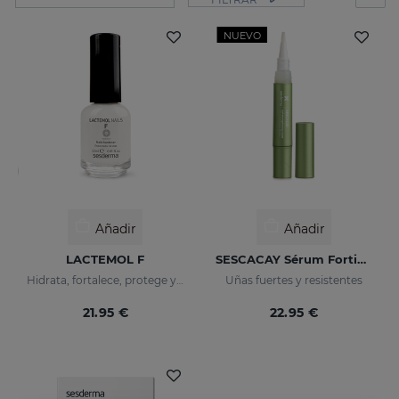
NUEVO
Añadir
Añadir
LACTEMOL F
SESCACAY Sérum Fortificante De Uñas
Hidrata, fortalece, protege y regula el crecimiento de las uñas.
Uñas fuertes y resistentes
21.95 €
22.95 €