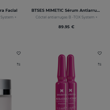
a Facial
BTSES MIMETIC Sérum Antiarrugas De Expresión
X System +
Cóctel antiarrugas B -TOX System +
89.95 €