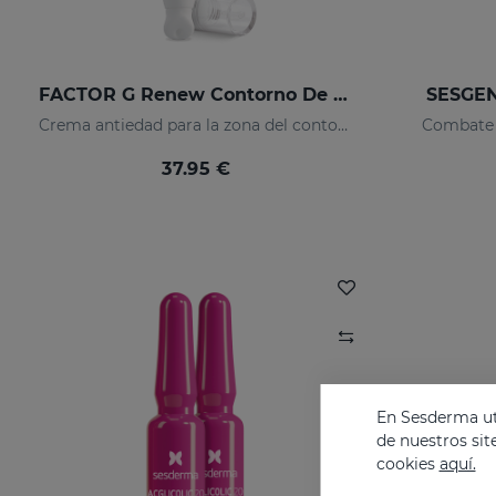
FACTOR G Renew Contorno De Ojos
SESGEN
Crema antiedad para la zona del contorno de ojos
Combate l
37.95 €
En Sesderma uti
de nuestros sit
cookies
aquí.