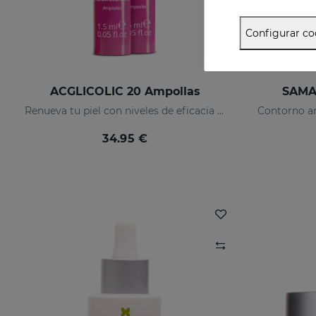
Configurar co
ACGLICOLIC 20 Ampollas
SAMA
Renueva tu piel con niveles de eficacia nunca antes alcanzados.
34.95 €