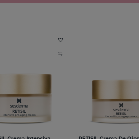
SIL Crema Intensiva
RETISIL Crema De Ojos