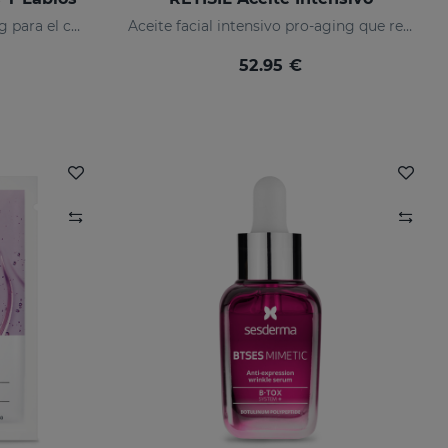
Crema reafirmante pro-aging para el contorno de ojos y labios
Aceite facial intensivo pro-aging que reduce arrugas
52.95 €