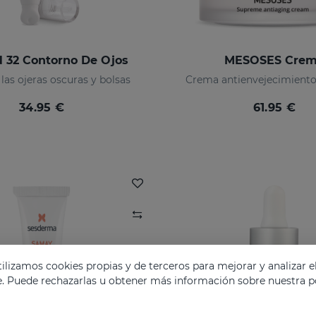
 32 Contorno De Ojos
MESOSES Cre
as ojeras oscuras y bolsas
Crema antienvejecimient
34.95 €
61.95 €
lizamos cookies propias y de terceros para mejorar y analizar e
e. Puede rechazarlas u obtener más información sobre nuestra po