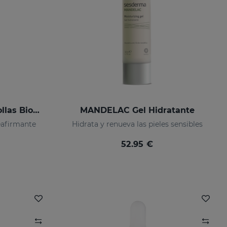
FACTOR G Renew Ampollas Bioestimulantes
MANDELAC Gel Hidratante
eafirmante
Hidrata y renueva las pieles sensibles
52.95 €