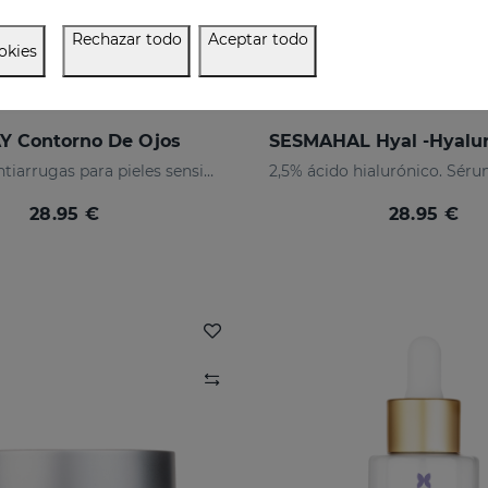
Rechazar todo
Aceptar todo
okies
Y Contorno De Ojos
Contorno antiarrugas para pieles sensibles
28.95 €
28.95 €