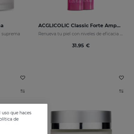
ma
ACGLICOLIC Classic Forte Ampollas
o suprema
Renueva tu piel con niveles de eficacia nunca antes alcanzados
31.95 €
l uso que haces
lítica de