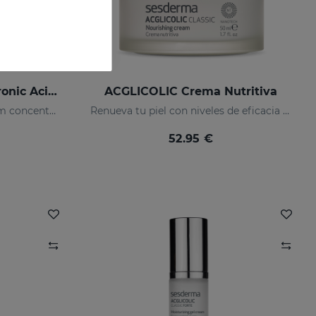
SESMAHAL Hyal -Hyaluronic Acid 2.5%
ACGLICOLIC Crema Nutritiva
2,5% ácido hialurónico. Sérum concentrado rellenador
Renueva tu piel con niveles de eficacia nunca antes alcanzados
52.95 €