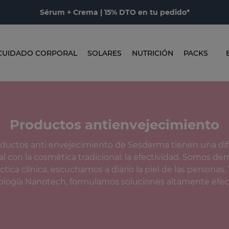
Sérum + Crema | 15% DTO en tu pedido*
CUIDADO CORPORAL
SOLARES
NUTRICIÓN
PACKS
Productos antienvejecimiento
oductos anti envejecimiento de Sesderma tienen una dif
 con la cosmética tradicional: la efectividad. Somos de
tica clínica, escuchamos a diario la piel de las personas. 
ología Nanotech, formulamos soluciones altamente efect