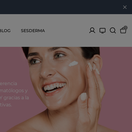
0
BLOG
SESDERMA
erencia
rmatólogos y
Y gracias a la
ivas.