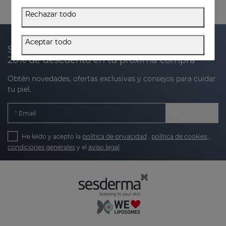
Rechazar todo
Aceptar todo
Suscríbete a nuestra newsletter y recibe un
20% de descuento en tu próxima compra
Obtén novedades, ofertas exclusivas y consejos para cuidar
tu piel.
Email
He leído y acepto la
política de privacidad
,
política de cookies
,
condiciones generales
y el
aviso legal