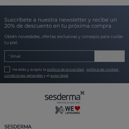
piel, su apariencia puede generar incomodidad
estética. Por eso, en Sesderma hemos desarrollado
productos diseñados para ayudar a mejorar la
Suscríbete a nuestra newsletter y recibe un
textura, suavizar irregularidades y unificar el tono
20% de descuento en tu próxima compra
de las zonas con marcas.
Obtén novedades, ofertas exclusivas y consejos para cuidar
tu piel.
Nuestros productos están diseñados para:
Email
Favorecer la regeneración de la piel:
He leído y acepto la
política de privacidad
,
política de cookies
,
estimulando el proceso natural de renovación
condiciones generales
y el
aviso legal
celular.
Aclarar y suavizar la textura:
reduciendo la
apariencia de marcas rugosas o abultadas.
Unificar el tono:
minimizando las marcas de
hiperpigmentación o enrojecimiento.
SESDERMA