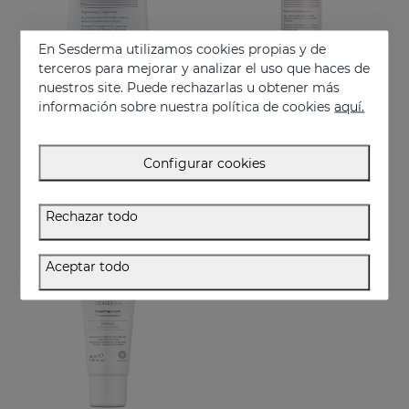
En Sesderma utilizamos cookies propias y de
terceros para mejorar y analizar el uso que haces de
nuestros site. Puede rechazarlas u obtener más
información sobre nuestra política de cookies
aquí.
Añadir
Añadir
SESPANTHENOL Crema Espumosa Sin Jabón
SESPANTHENOL Liposomal Serum
Configurar cookies
Limpiador facial y corporal para pieles sensibles que han sufrido agresiones
Cuidado facial diario para para la defensa de la piel sensible o dañada
22.95 €
44.95 €
Rechazar todo
Aceptar todo