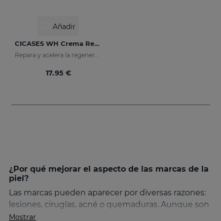
Añadir
CICASES WH Crema Reparadora
Repara y acelera la regeneración de la piel
17.95 €
¿Por qué mejorar el aspecto de las marcas de la
piel?
Las marcas pueden aparecer por diversas razones:
lesiones, cirugías, acné o quemaduras. Aunque son
parte del proceso natural de regeneración de la
Mostrar