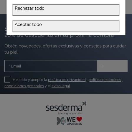
Rechazar todo
Aceptar todo
Suscríbete a nuestra newsletter y recibe un
20% de descuento en tu próxima compra
Obtén novedades, ofertas exclusivas y consejos para cuidar
tu piel.
Email
He leído y acepto la
política de privacidad
,
política de cookies
,
condiciones generales
y el
aviso legal