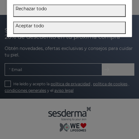
Rechazar todo
Aceptar todo
Suscríbete a nuestra newsletter y recibe un
20% de descuento en tu próxima compra
Obtén novedades, ofertas exclusivas y consejos para cuidar
tu piel.
Email
He leído y acepto la
política de privacidad
,
política de cookies
,
condiciones generales
y el
aviso legal