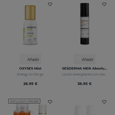
Añadir
Añadir
OXYSES Mist
SESDERMA MEN Absolute Force Lotion
Energy on the go
Loción energizante con vitamina C
26.95 €
36.95 €
EXCLUSIVO ONLINE