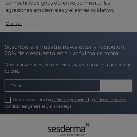
combatir los signos del envejecimiento, las
agresiones ambientales y el estrés oxidativo.
Descubre los secretos de los productos
Mostrar
faciales antioxidantes
Los antioxidantes
son conocidos por su capacidad
para neutralizar los radicales libres, responsables
Suscríbete a nuestra newsletter y recibe un
20% de descuento en tu próxima compra
del envejecimiento prematuro. Estos poderosos
ingredientes no solo protegen la piel, sino que
Obtén novedades, ofertas exclusivas y consejos para cuidar
también la revitalizan, mejorando su apariencia y
tu piel.
textura. En Sesderma, nuestros productos
antioxidantes combinan ciencia y tecnología para
Email
ofrecerte resultados visibles, ayudando a mantener
la piel más firme, luminosa y saludable.
He leído y acepto la
política de privacidad
,
política de cookies
,
condiciones generales
y el
aviso legal
¿Qué son los antioxidantes para el rostro?
Los antioxidantes
son moléculas que se encargan
de frenar el daño que los radicales libres pueden
causar en la piel. Los radicales libres son generados