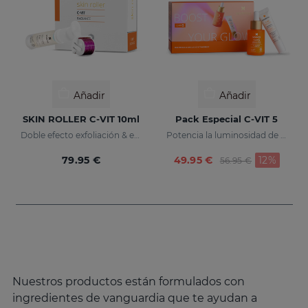
Añadir
Añadir
SKIN ROLLER C-VIT 10ml
Pack Especial C-VIT 5
Doble efecto exfoliación & eficacia
Potencia la luminosidad de tu piel
Price reduced fr
to
79.95 €
49.95 €
12%
56.95 €
Nuestros productos están formulados con
ingredientes de vanguardia que te ayudan a