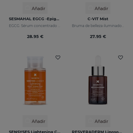
Añadir
Añadir
SESMAHAL EGCG -Epigallocatechin Gallate
C-VIT Mist
EGCG. Sérum concentrado antioxidante
Bruma de belleza iluminadora y antioxidante
28.95 €
27.95 €
Añadir
Añadir
SENSYSES Lightening Cleanser Desmaquillante Limpiador
RESVERADERM Liposomal Serum