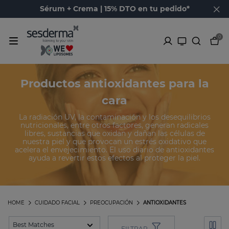
Sérum + Crema | 15% DTO en tu pedido*
0
Productos antioxidantes para la
cara
La radiación UV, la contaminación y los desequilibrios
nutricionales, entre otros factores, generan radicales
libres, sustancias que oxidan y dañan las células de
nuestra piel y que provocan un estrés oxidativo que
acelera el envejecimiento. El uso diario de antioxidantes
ayuda a revertir estos efectos al proteger la piel.
HOME
CUIDADO FACIAL
PREOCUPACIÓN
ANTIOXIDANTES
FILTRAR