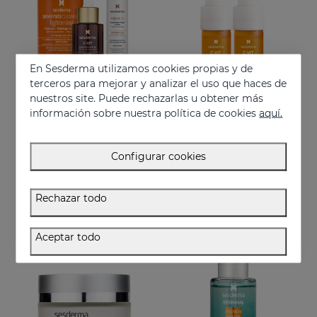
En Sesderma utilizamos cookies propias y de
terceros para mejorar y analizar el uso que haces de
nuestros site. Puede rechazarlas u obtener más
información sobre nuestra política de cookies
aquí.
Añadir
Añadir
PACK Luz En Tu Piel
C-VIT Sérum Monodosis 5x7ml
Configurar cookies
Recupera la luminosidad y reduce las manchas en tu piel
Monodosis intensiva de choque
81.95 €
59.95 €
Rechazar todo
Aceptar todo