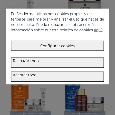
En Sesderma utilizamos cookies propias y de
terceros para mejorar y analizar el uso que haces de
nuestros site. Puede rechazarlas u obtener más
información sobre nuestra política de cookies
aquí.
Añadir
Añadir
HIDRADERM HYAL Contorno De Ojos
HIDRADERM HYAL Crema Nutritiva
Configurar cookies
Hidratación x3 para la zona del contorno de ojo
Crema nutritiva para que las pieles secas
30.95 €
46.95 €
Rechazar todo
EXCLUSIVO ONLINE
EXCLUSIVO ONLINE
Aceptar todo