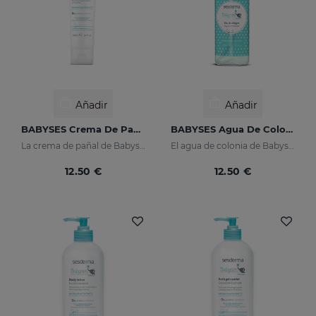
Añadir
Añadir
BABYSES Crema De Pañal
BABYSES Agua De Colonia
La crema de pañal de Babyses es una pasta al agua formulada para proteger, aliviar y reparar las posibles irritaciones y rojeces de su piel delicada y sensible.
El agua de colonia de Babyses apuesta por la frescura y el buen gusto. Sus notas de salida son florales construidas sobre una base de almizcles blancos. </p>
12.50 €
12.50 €