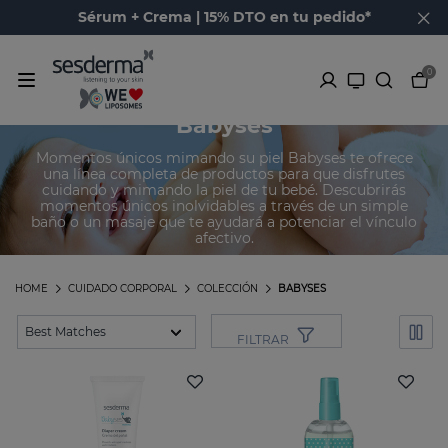
Sérum + Crema | 15% DTO en tu pedido*
0
Babyses
Momentos únicos mimando su piel Babyses te ofrece
una línea completa de productos para que disfrutes
cuidando y mimando la piel de tu bebé. Descubrirás
momentos únicos inolvidables a través de un simple
baño o un masaje que te ayudará a potenciar el vínculo
afectivo.
HOME
CUIDADO CORPORAL
COLECCIÓN
BABYSES
FILTRAR