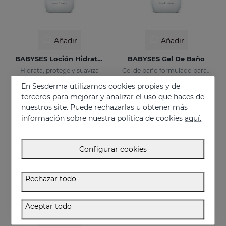
Añadir
Añadir
BABYSES Loción Hidratante
BABYSES Gel De Baño
Hidrata, protege y suaviza
Gel de baño formulado para limpiar con suavidad la piel del bebé diariamente, aportando una sensación de bienestar natural.
En Sesderma utilizamos cookies propias y de
18.00 €
15.95 €
terceros para mejorar y analizar el uso que haces de
nuestros site. Puede rechazarlas u obtener más
información sobre nuestra política de cookies
aquí.
Configurar cookies
Rechazar todo
Aceptar todo