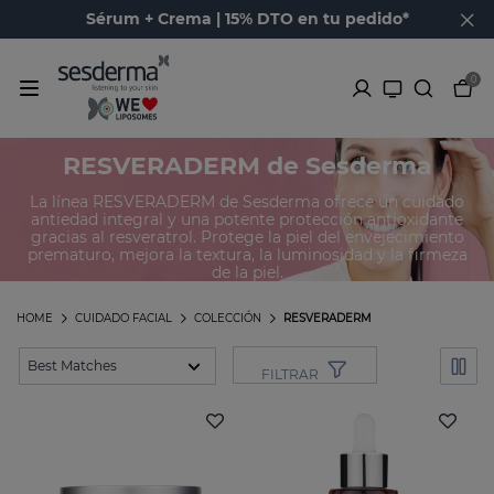
Sérum + Crema | 15% DTO en tu pedido*
0
Productos de la línea
RESVERADERM de Sesderma
La línea RESVERADERM de Sesderma ofrece un cuidado
antiedad integral y una potente protección antioxidante
gracias al resveratrol. Protege la piel del envejecimiento
prematuro, mejora la textura, la luminosidad y la firmeza
de la piel.
HOME
CUIDADO FACIAL
COLECCIÓN
RESVERADERM
FILTRAR