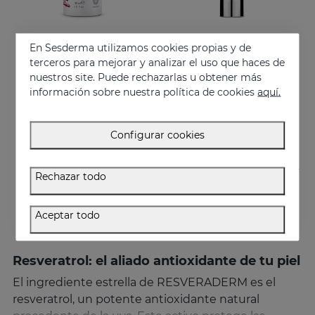
En Sesderma utilizamos cookies propias y de
Añadir
Añadir
terceros para mejorar y analizar el uso que haces de
nuestros site. Puede rechazarlas u obtener más
RESVERADERM Mist
RESVERADERM Antiox Concentrado Antienvejecimiento
información sobre nuestra política de cookies
aquí.
El aliado perfecto y un booster de belleza para tener siempre a mano
Potente cóctel antioxidante con resveratrol
27.95 €
57.95 €
Configurar cookies
Rechazar todo
Aceptar todo
Resveratrol: el aliado antioxidante de tu piel
El ingrediente estrella de RESVERADERM es el
resveratrol, un potente antioxidante natural