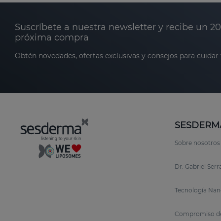
Suscríbete a nuestra newsletter y recibe un 2
próxima compra
Obtén novedades, ofertas exclusivas y consejos para cuidar t
SESDERM
Sobre nosotros
Dr. Gabriel Ser
Tecnología Nan
Compromiso de