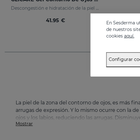
Descongestión e hidratación de la piel del contorno de los ojos y los labios
41.95 €
En Sesderma uti
de nuestros sit
cookies
aquí.
Configurar co
La piel de la zona del contorno de ojos, es más fi
arrugas de expresión. Y lo mismo ocurre con la de 
ojos y los labios, reduciendo las arrugas. Disminuye
Mostrar