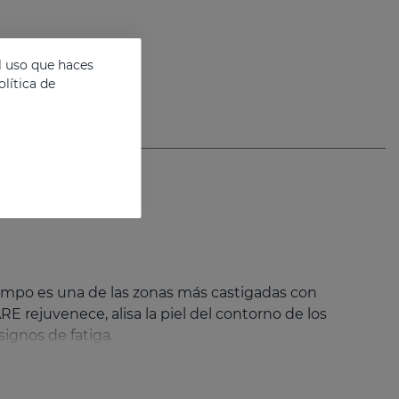
l uso que haces
lítica de
 tiempo es una de las zonas más castigadas con
E rejuvenece, alisa la piel del contorno de los
signos de fatiga.