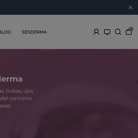
0
BLOG
SESDERMA
sderma
s, bolsas, ojos
l del contorno
asas.