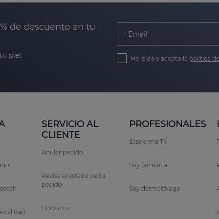
0% de descuento en tu
Email
u piel.
He leído y acepto la
política d
A
SERVICIO AL
PROFESIONALES
CLIENTE
Sesderma TV
Anular pedido
rano
Soy farmacia
Revisa el estado de tu
pedido
otech
Soy dermatólogo
Contacto
 calidad