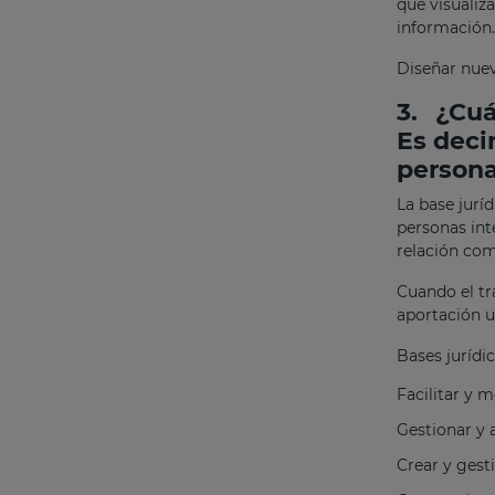
que visualiza
información.
Diseñar nuev
3.
¿Cuá
Es deci
persona
La base jurí
personas int
relación com
Cuando el tr
aportación u
Bases jurídic
Facilitar y m
Gestionar y 
Crear y gest