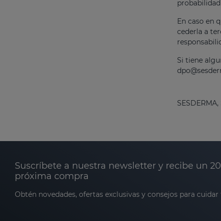
probabilidad
En caso en q
cederla a te
responsabili
Si tiene alg
dpo@sesde
SESDERMA, S.
Suscríbete a nuestra newsletter y recibe un 2
próxima compra
Obtén novedades, ofertas exclusivas y consejos para cuidar t