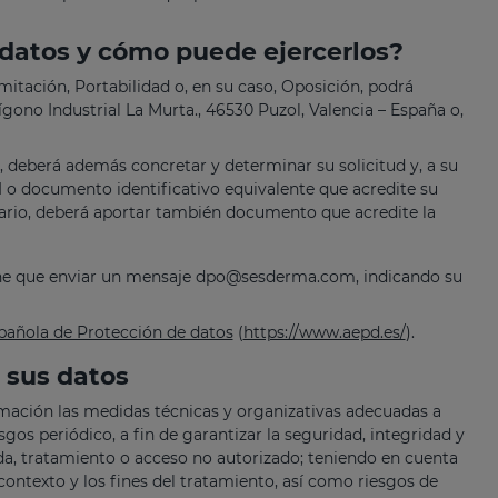
 datos y cómo puede ejercerlos?
mitación, Portabilidad o, en su caso, Oposición, podrá
ígono Industrial La Murta., 46530 Puzol, Valencia – España o,
o, deberá además concretar y determinar su solicitud y, a su
NI o documento identificativo equivalente que acredite su
tario, deberá aportar también documento que acredite la
ene que enviar un mensaje
dpo@sesderma.com
, indicando su
pañola de Protección de datos
(
https://www.aepd.es/
).
 sus datos
mación las medidas técnicas y organizativas adecuadas a
gos periódico, a fin de garantizar la seguridad, integridad y
ida, tratamiento o acceso no autorizado; teniendo en cuenta
el contexto y los fines del tratamiento, así como riesgos de