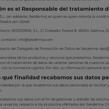
én es el Responsable del tratamiento d
L. (en adelante, Sesderma) es quien es quien ostenta la condici
litados por Usted.
tacto: SESDERMA, S.L., C/ Grabador Esteve 8, 46004 Valencia, E
e contacto: info@sesderma.com
ntacto del Delegado de Protección de Datos de Sesderma: dp
naturaleza de los productos y servicios que prestamos, Sesder
 con el tratamiento de datos de carácter personal de nuestros us
 con la normativa vigente. Por ello, su información personal se
 qué finalidad recabamos sus datos pe
finalidad por la que recabamos sus datos personales es facilitar 
b.
cabamos sus datos con el fin de gestionar y atender las solicitu
os usuarios, respecto a los productos ofertados por Sesderma. C