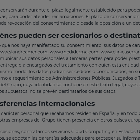
 conservarán durante el plazo legalmente establecido para poder c
vas, para poder atender reclamaciones. El plazo de conservación 
sde revocación del consentimiento o desde la oposición a un de
énes pueden ser cesionarios o destinat
e que nos haya manifestado su consentimiento, sus datos de car
ww.skindreamer.com
;
www.mediderma.com
;
www.clinicaserra
municar sus datos personales a terceras partes para poder prest
 entrega o a encargados del tratamiento con quien esta entidad 
smo modo, los datos podrán ser cedidos o comunicados, en su ca
omo a requerimiento de Administraciones Públicas, Juzgados o T
del Grupo, cuya identidad se contiene en este texto legal, cuyas 
os supuestos, no se prevén destinatarios de sus datos.
sferencias internacionales
 carácter personal que recabamos residen en España, y en todo
tras empresas del Grupo tienen presencia en otros países euro
casiones, contratamos servicios Cloud Computing en Estados Uni
os, se adoptan las garantías adecuadas para proteger su inform