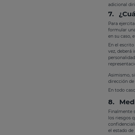
adicional di
7.
¿Cuá
Para ejercit
formular una
en su caso, e
En el escrito
vez, deberá 
personalidad
representaci
Asimismo, si
dirección de
En todo caso
8.
Medi
Finalmente s
los riesgos 
confidencial
el estado de 