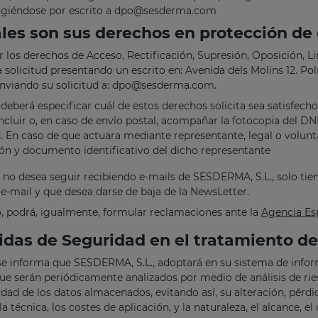
rigiéndose por escrito a
dpo@sesderma.com
les son sus derechos en protección de
ar los derechos de Acceso, Rectificación, Supresión, Oposición, Li
 solicitud presentando un escrito en: Avenida dels Molins 12. Pol
nviando su solicitud a:
dpo@sesderma.com
.
 deberá especificar cuál de estos derechos solicita sea satisfech
incluir o, en caso de envío postal, acompañar la fotocopia del D
. En caso de que actuara mediante representante, legal o volun
ón y documento identificativo del dicho representante
 no desea seguir recibiendo e-mails de SESDERMA, S.L., solo ti
 e-mail y que desea darse de baja de la NewsLetter.
, podrá, igualmente, formular reclamaciones ante la
Agencia Es
das de Seguridad en el tratamiento de
e informa que SESDERMA, S.L., adoptará en su sistema de infor
que serán periódicamente analizados por medio de análisis de ries
idad de los datos almacenados, evitando así, su alteración, pérd
la técnica, los costes de aplicación, y la naturaleza, el alcance, 