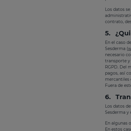
Los datos se
administrati
contrato, de
5.
¿Qui
En el caso d
Sesderma (
w
necesario co
transporte y
RGPD. Del mi
pagos, así c
mercantiles 
Fuera de est
6.
Tran
Los datos de
Sesderma y o
En algunas o
En estos cas