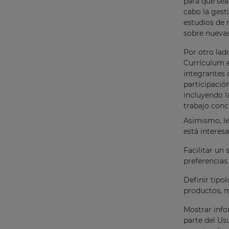
para que sea
cabo la gesti
estudios de 
sobre nueva
Por otro lad
Currículum e
integrantes 
participació
incluyendo l
trabajo conc
Asimismo, le
está interes
Facilitar un 
preferencias
Definir tipol
productos, me
Mostrar info
parte del Usu