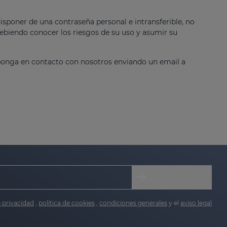
sponer de una contraseña personal e intransferible, no
 debiendo conocer los riesgos de su uso y asumir su
 ponga en contacto con nosotros enviando un email a
e privacidad
,
política de cookies
,
condiciones generales
y el
aviso legal