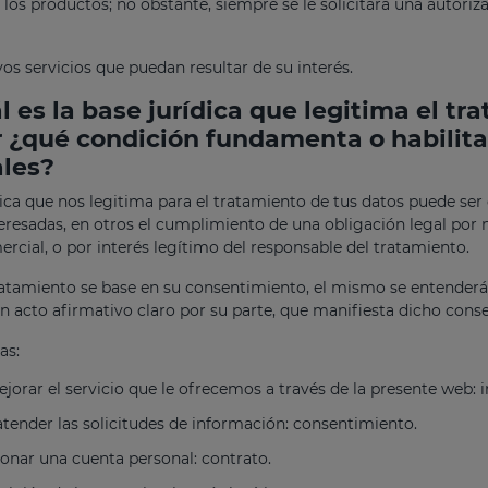
 los productos; no obstante, siempre se le solicitará una autoriz
os servicios que puedan resultar de su interés.
l es la base jurídica que legitima el t
r ¿qué condición fundamenta o habilita
les?
dica que nos legitima para el tratamiento de tus datos puede ser
eresadas, en otros el cumplimiento de una obligación legal por 
ercial, o por interés legítimo del responsable del tratamiento.
atamiento se base en su consentimiento, el mismo se entender
n acto afirmativo claro por su parte, que manifiesta dicho cons
as:
ejorar el servicio que le ofrecemos a través de la presente web: i
atender las solicitudes de información: consentimiento.
ionar una cuenta personal: contrato.