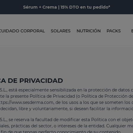
Sérum + Crema | 15% DTO en tu pedido*
CUIDADO CORPORAL
SOLARES
NUTRICIÓN
PACKS
CA DE PRIVACIDAD
L., está especialmente sensibilizada en la protección de datos de
e la presente Política de Privacidad (o Política de Protección
https://www.sesderma.com, de los usos a los que se someten los 
 decidan, libre y voluntariamente, si desean facilitar la informaci
., se reserva la facultad de modificar esta Política con el objet
iales, prácticas del sector, o intereses de la entidad. Cualquier
a fin de que tengas perfecto conocimiento de su contenido.