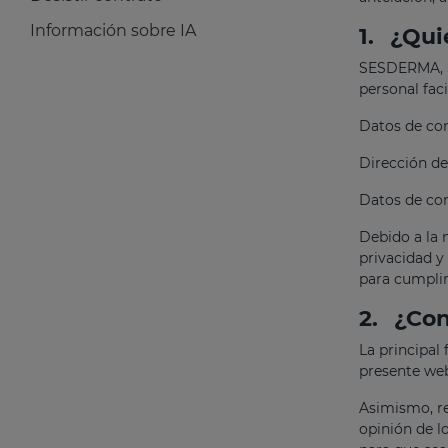
Información sobre IA
1.
¿Qui
SESDERMA, S.
personal faci
Datos de con
Dirección d
Datos de co
Debido a la 
privacidad y
para cumplir
2.
¿Con
La principal 
presente we
Asimismo, re
opinión de l