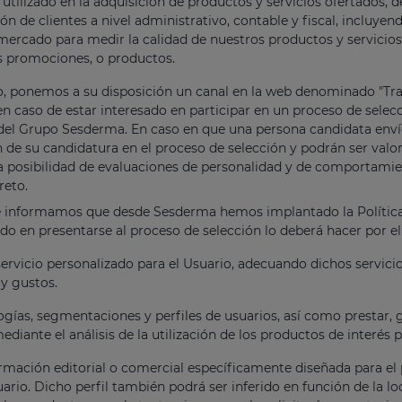
 utilizado en la adquisición de productos y servicios ofertados, 
ón de clientes a nivel administrativo, contable y fiscal, incluyen
mercado para medir la calidad de nuestros productos y servicios
s promociones, o productos.
o, ponemos a su disposición un canal en la web denominado "Trab
n caso de estar interesado en participar en un proceso de selec
del Grupo Sesderma. En caso en que una persona candidata envíe
n de su candidatura en el proceso de selección y podrán ser valo
a posibilidad de evaluaciones de personalidad y de comportamien
reto.
 informamos que desde Sesderma hemos implantado la Política d
ado en presentarse al proceso de selección lo deberá hacer por el
servicio personalizado para el Usuario, adecuando dichos servicio
 y gustos.
ogías, segmentaciones y perfiles de usuarios, así como prestar, g
diante el análisis de la utilización de los productos de interés p
rmación editorial o comercial específicamente diseñada para el pe
ario. Dicho perfil también podrá ser inferido en función de la lo