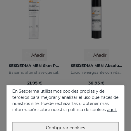
Añadir
Añadir
SESDERMA MEN Skin Perfect After Shave Balm
SESDERMA MEN Absolute Force Lotion
Bálsamo after shave que calma, hidrata y previene irritaciones
Loción energizante con vitamina C
21.95 €
36.95 €
En Sesderma utilizamos cookies propias y de
terceros para mejorar y analizar el uso que haces de
nuestros site. Puede rechazarlas u obtener más
NUEVO
EXCLUSIVO ONLINE
información sobre nuestra política de cookies
aquí.
Configurar cookies