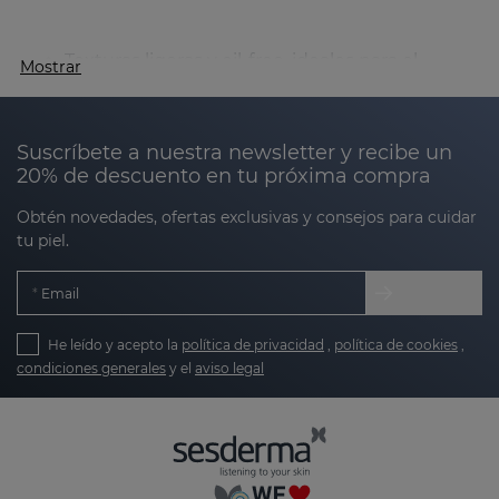
Texturas ligeras y oil-free, ideales para el
Mostrar
cuidado facial hombre piel grasa
.
Hidratación profunda.
Suscríbete a nuestra newsletter y recibe un
20% de descuento en tu próxima compra
Reducción de los signos de cansancio y del
envejecimiento prematuro.
Obtén novedades, ofertas exclusivas y consejos para cuidar
tu piel.
Calma y reparación tras el afeitado.
Protección frente a la contaminación y el daño
Email
oxidativo.
He leído y acepto la
política de privacidad
,
política de cookies
,
condiciones generales
y el
aviso legal
La tecnología
Nanotech
de Sesderma encapsula
los activos en liposomas para conseguir una mayor
penetración de los ingredientes, logrando una
acción eficaz y máxima tolerancia incluso en pieles
sensibles.