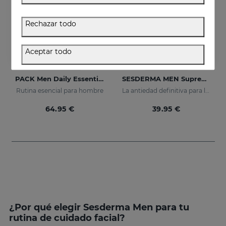
Rechazar todo
Aceptar todo
Añadir
Añadir
PACK Men Daily Essentials
SESDERMA MEN Supreme Antiaging Lotion
Rutina esencial para hombre
La antiedad definitiva para la piel masculina. Con retinol y ácido hialurónico
64.95 €
39.95 €
¿Por qué elegir Sesderma Men para tu
rutina de cuidado facial?