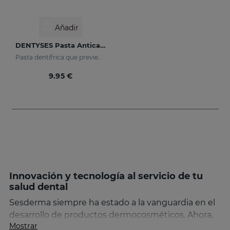
Añadir
DENTYSES Pasta Anticaries
Pasta dentífrica que previene la aparición de caries
9.95 €
Innovación y tecnología al servicio de tu
salud dental
Sesderma siempre ha estado a la vanguardia en el
desarrollo de productos dermocosméticos. Ahora,
Mostrar
esta experiencia se traslada a la salud dental,