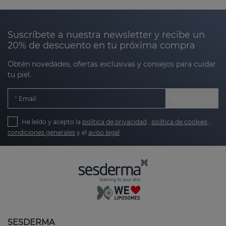
aplicando nuestra
innovadora tecnología
Nanotech, los activos se encapsulan para una
liberación controlada y profunda,
asegurando que
Suscríbete a nuestra newsletter y recibe un
20% de descuento en tu próxima compra
los beneficios lleguen allí donde más los necesitas.
Obtén novedades, ofertas exclusivas y consejos para cuidar
Beneficios del cuidado dental Sesderma:
tu piel.
Email
Prevención eficaz contra la caries y la placa
bacteriana:
nuestros productos combaten los
He leído y acepto la
política de privacidad
,
política de cookies
,
factores que causan problemas dentales,
condiciones generales
y el
aviso legal
previniendo la aparición de caries y la
formación de placa.
Cuidado suave y efectivo para las encías:
formulaciones calmantes y antiinflamatorias
para mantener tus encías saludables y libres
de irritaciones.
SESDERMA