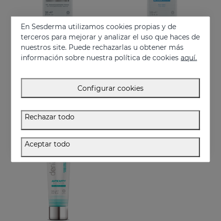
En Sesderma utilizamos cookies propias y de
terceros para mejorar y analizar el uso que haces de
nuestros site. Puede rechazarlas u obtener más
información sobre nuestra política de cookies
aquí.
Añadir
Añadir
DENTYSES Colutorio Efecto Blanqueante
DENTYSES Colutorio Antiplaca
Configurar cookies
Colutorio que reduce la aparición de la placa bacteriana
Colutorio que reduce la aparición de la placa bacteriana
16.95 €
11.50 €
Rechazar todo
Aceptar todo