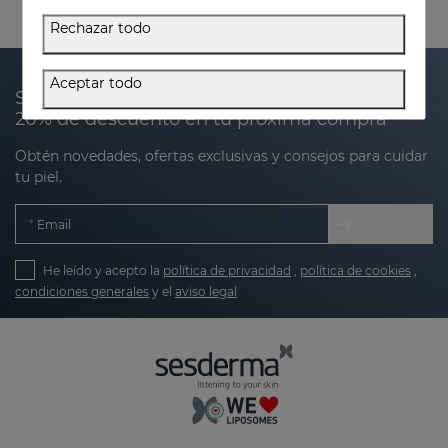
Rechazar todo
Aceptar todo
Suscríbete a nuestra newsletter y recibe un
20% de descuento en tu próxima compra
Obtén novedades, ofertas exclusivas y consejos para cuidar
tu piel.
Email
He leído y acepto la
política de privacidad
,
política de cookies
,
condiciones generales
y el
aviso legal