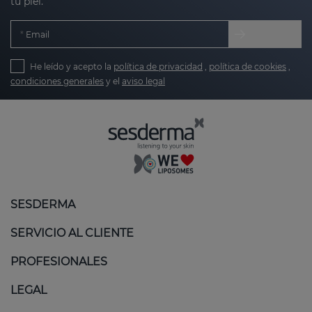
tu piel.
Email
He leído y acepto la
política de privacidad
,
política de cookies
,
condiciones generales
y el
aviso legal
SESDERMA
SERVICIO AL CLIENTE
PROFESIONALES
LEGAL