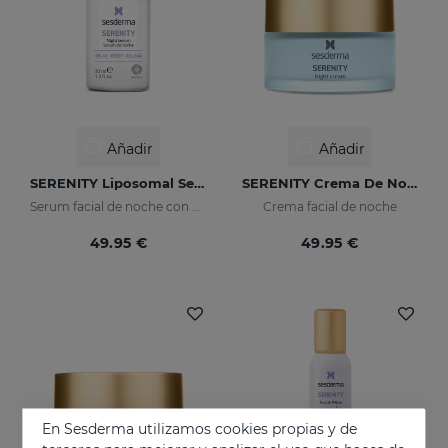
Añadir
Añadir
SERENITY Liposomal Serum
SERENITY Crema De Noche
Serum facial de noche con efecto relajante
Crema facial de noche
49.95 €
49.95 €
En Sesderma utilizamos cookies propias y de