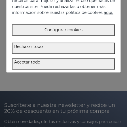
terceros para mejorar y analizar el uso que haces de
nuestros site. Puede rechazarlas u obtener más
información sobre nuestra política de cookies
aquí.
Añadir
Añadir
Configurar cookies
SERENITY Mascarilla De Noche
SERENITY Face & Pillow Mist
Mascarilla de Noche con efecto "8 horas de sueño"
Mist relajante para rostro y almohada
Rechazar todo
34.95 €
32.95 €
Aceptar todo
Suscríbete a nuestra newsletter y recibe un
20% de descuento en tu próxima compra
Obtén novedades, ofertas exclusivas y consejos para cuidar