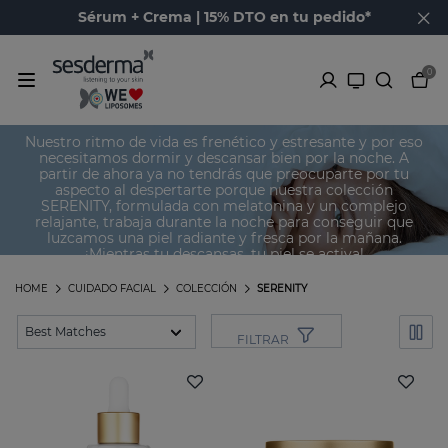
Sérum + Crema | 15% DTO en tu pedido*
0
Serenity
Nuestro ritmo de vida es frenético y estresante y por eso
necesitamos dormir y descansar bien por la noche. A
partir de ahora ya no tendrás que preocuparte por tu
aspecto al despertarte porque nuestra colección
SERENITY, formulada con melatonina y un complejo
relajante, trabaja durante la noche para conseguir que
luzcamos una piel radiante y fresca por la mañana.
¡Mientras tu descansas, tu piel se activa!
HOME
CUIDADO FACIAL
COLECCIÓN
SERENITY
FILTRAR