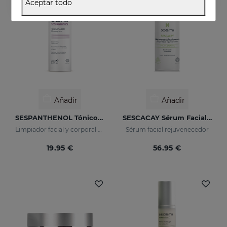
Aceptar todo
Añadir
Añadir
SESPANTHENOL Tónico Limpiador
SESCACAY Sérum Facial Rejuvenecedor
Limpiador facial y corporal para pieles sensibles que han sufrido agresiones
Sérum facial rejuvenecedor
19.95 €
56.95 €