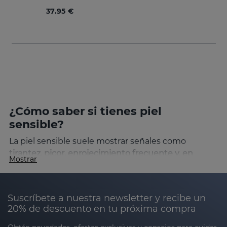
37.95 €
¿Cómo saber si tienes piel
sensible?
La piel sensible suele mostrar señales como
tirantez, picor, enrojecimiento frecuente y, en
Mostrar
algunos casos, descamación
. Estas molestias
pueden intensificarse al usar productos
inadecuados o al exponerse a condiciones
Suscríbete a nuestra newsletter y recibe un
extremas, como frío, calor o viento. Aunque la
20% de descuento en tu próxima compra
sensibilidad cutánea puede variar de una persona a
otra, es fundamental optar por productos