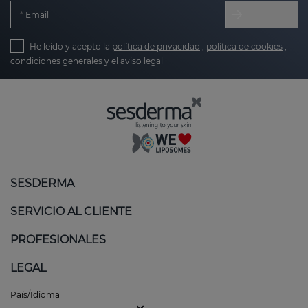
Email
He leído y acepto la
política de privacidad
,
política de cookies
,
condiciones generales
y el
aviso legal
SESDERMA
SERVICIO AL CLIENTE
PROFESIONALES
LEGAL
País/Idioma