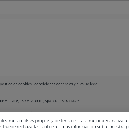
política de cookies
,
condiciones generales
y el
aviso legal
or Esteve 8, 46004 Valencia, Spain. NIF B-97443394.
ortabilidad, limitación.
a de Privacidad
.
lizamos cookies propias y de terceros para mejorar y analizar e
e. Puede rechazarlas u obtener más información sobre nuestra po