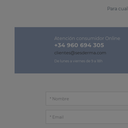
Para cual
Atención consumidor Online
+34 960 694 305
clientes@sesderma.com
De lunes a viernes de 9 a 18h
Nombre
Email