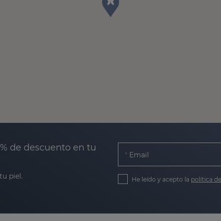
0% de descuento en tu
Email
u piel.
He leído y acepto la
política d