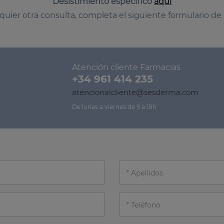
Desistimiento específico
aquí
quier otra consulta, completa el siguiente formulario de
Atención cliente Farmacias
+34 961 414 235
atencionalcliente@sesderma.com
De lunes a viernes de 9 a 18h
Apellidos
Teléfono