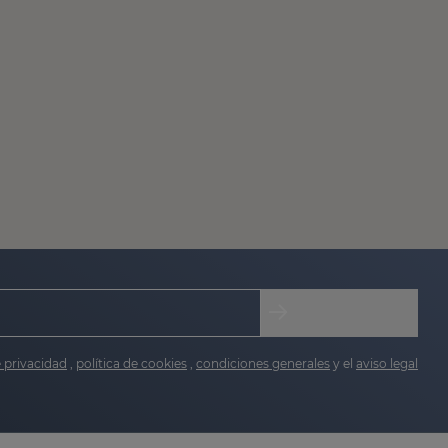
e privacidad
,
política de cookies
,
condiciones generales
y el
aviso legal