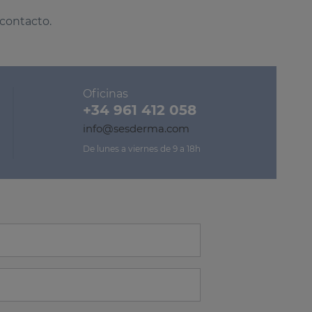
 contacto.
Oficinas
+34 961 412 058
info@sesderma.com
De lunes a viernes de 9 a 18h