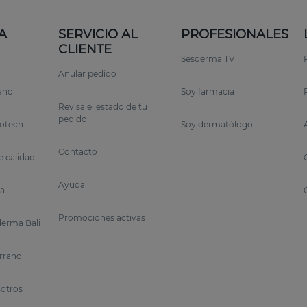
A
SERVICIO AL
PROFESIONALES
CLIENTE
Sesderma TV
Anular pedido
rano
Soy farmacia
Revisa el estado de tu
pedido
otech
Soy dermatólogo
Contacto
 calidad
Ayuda
a
Promociones activas
erma Bali
errano
sotros