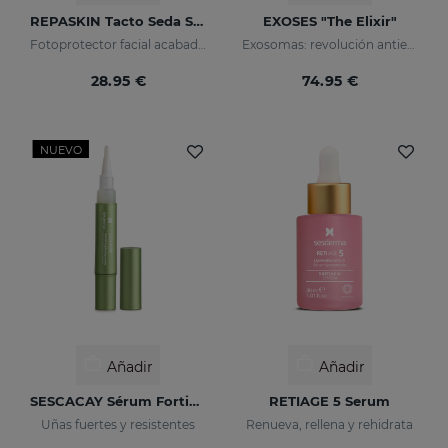
REPASKIN Tacto Seda SPF50
EXOSES "The Elixir"
Fotoprotector facial acabado aterciopelado
Exosomas: revolución antienvejecimiento
28.95 €
74.95 €
NUEVO
Añadir
Añadir
SESCACAY Sérum Fortificante De Uñas
RETIAGE 5 Serum
Uñas fuertes y resistentes
Renueva, rellena y rehidrata