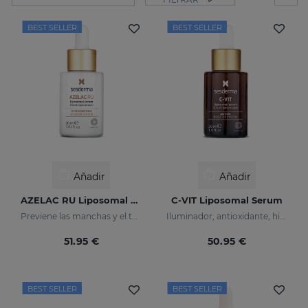
BEST SELLER
BEST SELLER
Añadir
Añadir
AZELAC RU Liposomal Serum
C-VIT Liposomal Serum
Previene las manchas y el tono desigual de la piel
Iluminador, antioxidante, hidratante y antiarrugas
51.95 €
50.95 €
BEST SELLER
BEST SELLER