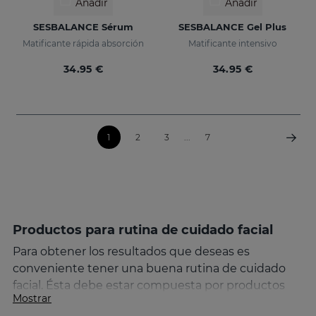
Añadir
Añadir
SESBALANCE Sérum
SESBALANCE Gel Plus
Matificante rápida absorción
Matificante intensivo
34.95 €
34.95 €
1
2
3
...
7
Productos para rutina de cuidado facial
Para obtener los resultados que deseas es
conveniente tener una buena rutina de cuidado
facial. Ésta debe estar compuesta por productos
Mostrar
para la cara específicos que incluyan la limpieza