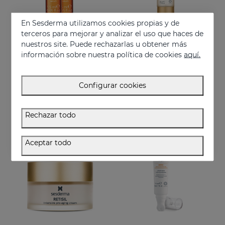
En Sesderma utilizamos cookies propias y de
terceros para mejorar y analizar el uso que haces de
nuestros site. Puede rechazarlas u obtener más
Añadir
Añadir
información sobre nuestra política de cookies
aquí.
C-VIT Intensive Serum Ampollas
C-VIT RADIANCE Fluido Luminoso
Ampollas efecto flash con vitamina C
Fluido antioxidante, hidratante, antiarrugas e iluminador
Configurar cookies
25.95 €
50.95 €
Rechazar todo
BEST SELLER
Aceptar todo